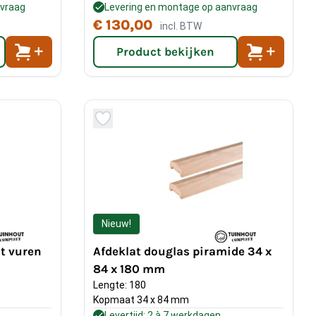
nvraag
Levering en montage op aanvraag
€ 130,00
incl. BTW
Product bekijken
Nieuw!
t vuren
Afdeklat douglas piramide 34 x
84 x 180 mm
Lengte: 180
Kopmaat 34 x 84 mm
Levertijd: 2 à 7 werkdagen