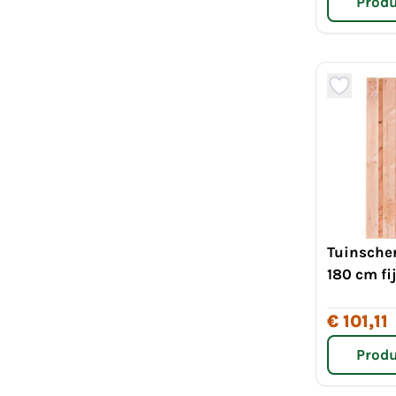
Produ
Tuinsche
180 cm fi
€ 101,11
Produ