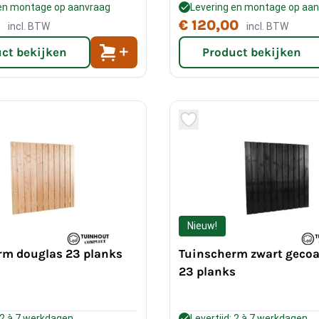
 en montage op aanvraag
Levering en montage op aa
€ 120,00
incl. BTW
incl. BTW
ct bekijken
Product bekijken
Nieuw!
rm douglas 23 planks
Tuinscherm zwart gecoa
23 planks
: 2 à 7 werkdagen
Levertijd: 2 à 7 werkdagen