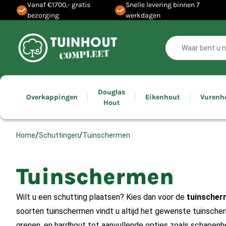
Vanaf €1700,- gratis
Snelle levering binnen 7
bezorging
werkdagen
Douglas
Overkappingen
Eikenhout
Vurenh
Hout
/
/
Tuinschermen
Home
Schuttingen
Tuinschermen
Wilt u een schutting plaatsen? Kies dan voor de
tuinscher
soorten tuinschermen vindt u altijd het gewenste tuinsch
grenen, en hardhout tot aanvullende opties zoals schapenhek