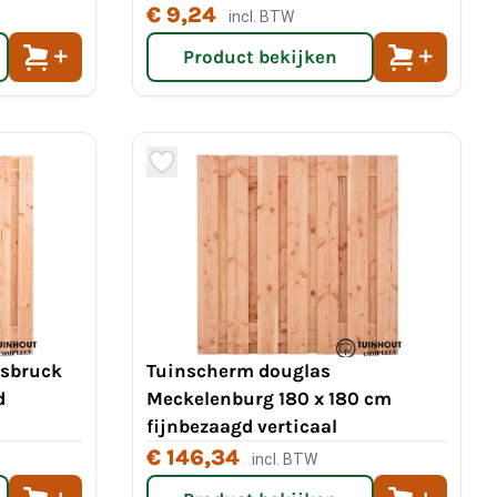
€ 9,24
incl. BTW
Product bekijken
nsbruck
Tuinscherm douglas
d
Meckelenburg 180 x 180 cm
fijnbezaagd verticaal
€ 146,34
incl. BTW