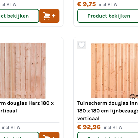
€ 9,75
incl. BTW
incl. BTW
ct bekijken
Product bekijken
rm douglas Harz 180 x
Tuinscherm douglas In
rticaal
180 x 180 cm fijnbezaag
verticaal
€ 92,96
incl. BTW
incl. BTW