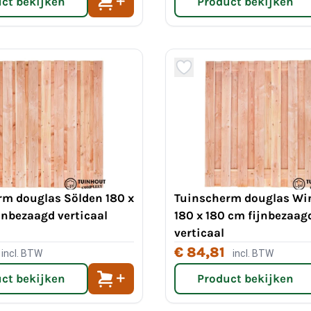
ct bekijken
Product bekijken
rm douglas Sölden 180 x
Tuinscherm douglas Wi
jnbezaagd verticaal
180 x 180 cm fijnbezaag
verticaal
€ 84,81
incl. BTW
incl. BTW
ct bekijken
Product bekijken