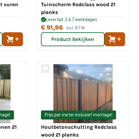
t vuren
Tuinscherm Redclass wood 21
planks
Levertijd: 2 à 7 werkdagen
€ 91,96
incl. BTW
Product bekijken
ntage!
Prijs per meter inclusief montage!
enen 21
Houtbetonschutting Redclass
wood 21 planks