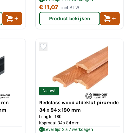
€ 11,07
incl. BTW
Product bekijken
Nieuw!
uren
Redclass wood afdeklat piramide
 mm
34 x 84 x 180 mm
Lengte: 180
Kopmaat 34 x 84 mm
Levertijd: 2 à 7 werkdagen