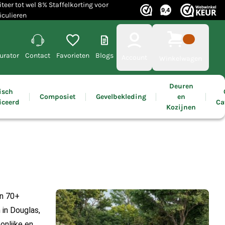
iteer tot wel 8% Staffelkorting voor
iculieren
urator
Contact
Favorieten
Blogs
Account
Winkelwagen
Deuren
isch
Composiet
Gevelbekleding
en
iceerd
Ca
Kozijnen
en 70+
 in Douglas,
onlijke en