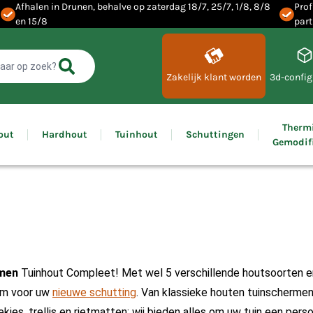
Afhalen in Drunen, behalve op zaterdag 18/7, 25/7, 1/8, 8/8
Prof
en 15/8
part
Zakelijk klant worden
3d-config
Therm
out
Hardhout
Tuinhout
Schuttingen
Gemodif
men
Tuinhout Compleet! Met wel 5 verschillende houtsoorten 
erm voor uw
nieuwe schutting
. Van klassieke houten tuinschermen
jes, trellis en rietmatten; wij bieden alles om uw tuin een perso