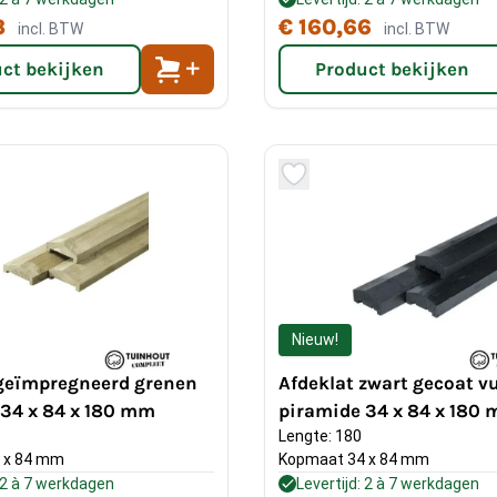
3
€ 160,66
incl. BTW
incl. BTW
ct bekijken
Product bekijken
Nieuw!
 geïmpregneerd grenen
Afdeklat zwart gecoat v
 34 x 84 x 180 mm
piramide 34 x 84 x 180
Lengte: 180
 x 84 mm
Kopmaat 34 x 84 mm
: 2 à 7 werkdagen
Levertijd: 2 à 7 werkdagen