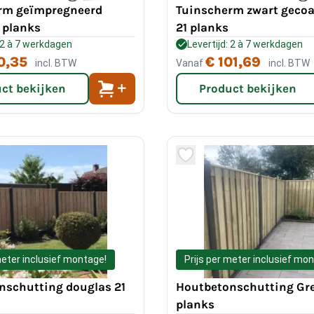
rm geïmpregneerd
Tuinscherm zwart gecoa
 planks
21 planks
: 2 à 7 werkdagen
Levertijd: 2 à 7 werkdagen
0,35
€ 101,69
incl. BTW
Vanaf
incl. BTW
ct bekijken
Product bekijken
meter inclusief montage!
Prijs per meter inclusief mo
nschutting douglas 21
Houtbetonschutting Gr
planks