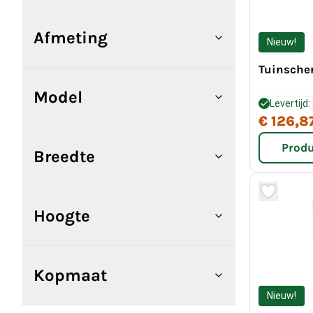
Afmeting
Nieuw!
Tuinsche
Model
Levertijd
€ 126,8
Produ
Breedte
Hoogte
Kopmaat
Nieuw!