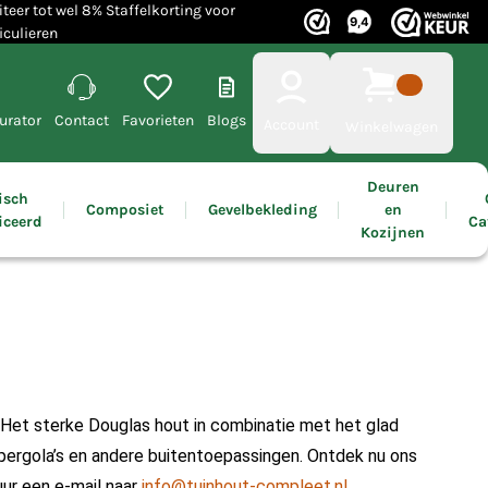
iteer tot wel 8% Staffelkorting voor
iculieren
urator
Contact
Favorieten
Blogs
Account
Winkelwagen
Deuren
isch
Composiet
Gevelbekleding
en
iceerd
Ca
Kozijnen
Het sterke Douglas hout in combinatie met het glad
pergola’s en andere buitentoepassingen.
Ontdek nu ons
ur een e-mail naar
info@tuinhout-compleet.nl
.