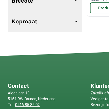
Breedte
Produ
Kopmaat
Contact
Klante
Alcoalaan 13
Zakelijk a
5151 RW Drunen, Nederland
Veelgeste
Tel:
0416 85 85 02
Bezorginf