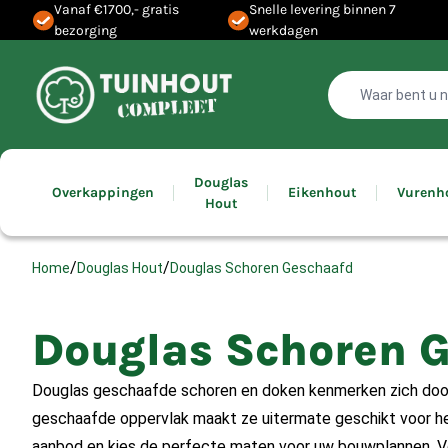
Vanaf €1700,- gratis
Snelle levering binnen 7
bezorging
werkdagen
Douglas
Overkappingen
Eikenhout
Vurenh
Hout
/
/
Douglas Schoren Geschaafd
Home
Douglas Hout
Douglas Schoren 
Douglas geschaafde schoren en doken kenmerken zich door 
geschaafde oppervlak maakt ze uitermate geschikt voor het
aanbod en kies de perfecte maten voor uw bouwplannen. Vo