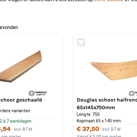
gevonden
schoor geschaafd
Douglas schoor halfron
65x145x750mm
rdere varianten
Lengte: 750
Kopmaat 65 x 145 mm
: 2 à 7 werkdagen
6,94
€ 37,50
incl. BTW
incl. BTW
6
per meter
Vanaf
€ 5,00
per meter