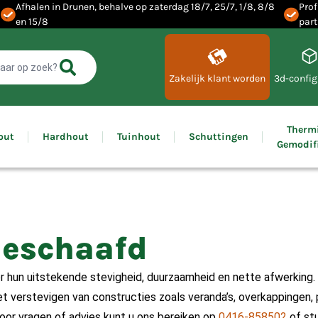
Afhalen in Drunen, behalve op zaterdag 18/7, 25/7, 1/8, 8/8
Prof
en 15/8
part
Zakelijk klant worden
3d-config
Therm
out
Hardhout
Tuinhout
Schuttingen
Gemodif
Geschaafd
hun uitstekende stevigheid, duurzaamheid en nette afwerking. 
 verstevigen van constructies zoals veranda’s, overkappingen, 
or vragen of advies kunt u ons bereiken op
0416-858502
of stu