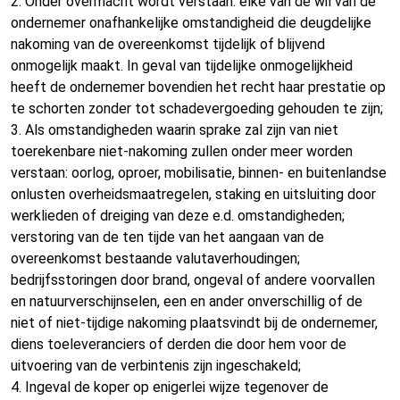
2. Onder overmacht wordt verstaan: elke van de wil van de
ondernemer onafhankelijke omstandigheid die deugdelijke
nakoming van de overeenkomst tijdelijk of blijvend
onmogelijk maakt. In geval van tijdelijke onmogelijkheid
heeft de ondernemer bovendien het recht haar prestatie op
te schorten zonder tot schadevergoeding gehouden te zijn;
3. Als omstandigheden waarin sprake zal zijn van niet
toerekenbare niet-nakoming zullen onder meer worden
verstaan: oorlog, oproer, mobilisatie, binnen- en buitenlandse
onlusten overheidsmaatregelen, staking en uitsluiting door
werklieden of dreiging van deze e.d. omstandigheden;
verstoring van de ten tijde van het aangaan van de
overeenkomst bestaande valutaverhoudingen;
bedrijfsstoringen door brand, ongeval of andere voorvallen
en natuurverschijnselen, een en ander onverschillig of de
niet of niet-tijdige nakoming plaatsvindt bij de ondernemer,
diens toeleveranciers of derden die door hem voor de
uitvoering van de verbintenis zijn ingeschakeld;
4. Ingeval de koper op enigerlei wijze tegenover de