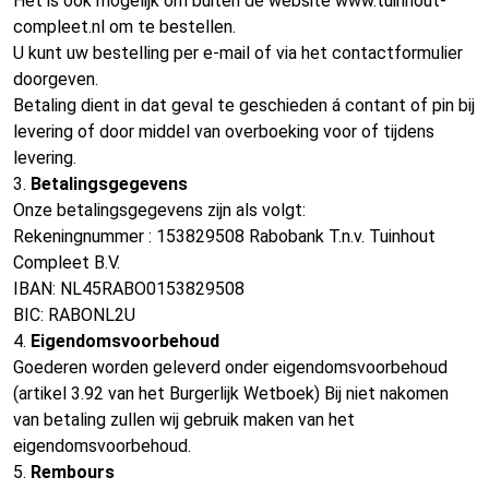
Het is ook mogelijk om buiten de website www.tuinhout-
compleet.nl om te bestellen.
U kunt uw bestelling per e-mail of via het contactformulier
doorgeven.
Betaling dient in dat geval te geschieden á contant of pin bij
levering of door middel van overboeking voor of tijdens
levering.
3.
Betalingsgegevens
Onze betalingsgegevens zijn als volgt:
Rekeningnummer : 153829508 Rabobank T.n.v. Tuinhout
Compleet B.V.
IBAN: NL45RABO0153829508
BIC: RABONL2U
4.
Eigendomsvoorbehoud
Goederen worden geleverd onder eigendomsvoorbehoud
(artikel 3.92 van het Burgerlijk Wetboek) Bij niet nakomen
van betaling zullen wij gebruik maken van het
eigendomsvoorbehoud.
5.
Rembours