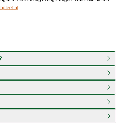
mpleet.nl
.
?