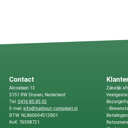
Contact
Klante
Alcoalaan 13
Zakelijk a
5151 RW Drunen, Nederland
Veelgeste
Tel:
0416 85 85 02
Bezorginf
E-mail:
info@tuinhout-compleet.nl
-
Binnenst
BTW: NL860694513B01
Betalingen
KvK: 76598721
Retournere