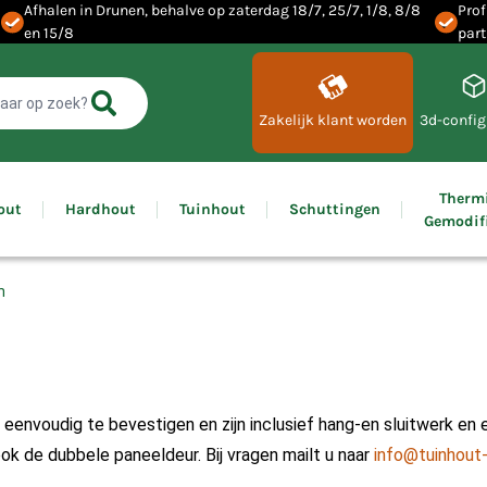
Afhalen in Drunen, behalve op zaterdag 18/7, 25/7, 1/8, 8/8
Prof
en 15/8
part
Zakelijk klant worden
3d-config
Therm
out
Hardhout
Tuinhout
Schuttingen
Gemodif
n
eenvoudig te bevestigen en zijn inclusief hang-en sluitwerk en en
ok de dubbele paneeldeur. Bij vragen mailt u naar
info@tuinhout