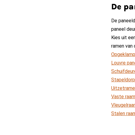
De pa
De paneeld
paneel deur
Kies uit ee
ramen van d
Opgeklamp
Louvre pan
Schuifdeur
Stapeldorp
Uitzetram
Vaste raam
Vleugelra
Stalen raa