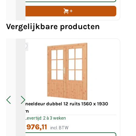
Vergelijkbare producten
Paneeldeur dubbel 12 ruits 1560 x 1930
Pan
mm
78
Levertijd: 2 à 3 weken
L
€ 976,11
€
incl. BTW