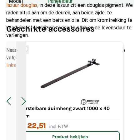
Model
Paneeldeur
lazuur douglas
, in deze lazuur zit een douglas pigment. We
raden altijd aan om de deuren, aan beide zijde, te
behandelen met een beits en olie. Dit om kromtrekking te
Geschikte accessoires
voorkomen, vergrijzing tegen te gaan en de levensduur te
verlengen.
Naast de paneeldeur rechtsdraaiend bieden wij ook de
volgende varianten paneeldeuren aan:
Paneeldeur
linksdraaiend
Paneeldeur dubbel
Verstelbare duimheng zwart 1000 x 40
Da
mm
€ 22,51
€ 
incl. BTW
Product bekijken