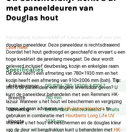
met paneeldeuren van
Douglas hout
Een tuinhuis, buitenverblijf of schuur werkt u af met een
douglas paneeldeur. Deze paneeldeur is rechtsdraaiend.
Lees meer
Doordat het hout gedroogd en geschaafd is ervaart u een
hoge kwaliteit die jarenlang meegaat. De deur wordt
geleverd inclusief deurbeslag, kozijn en enkelglas raam.
Specificaties
De deur heeft een afmeting van 780×1930 mm en het
kozijn heeft een afmeting van 910×2006 mm (bxh).
Tip:
Artikelnummer
DEURPA-780-1930R-540067
Wilt u de paneeldeur een langere levensduur geven? U
kunt de paneeldeur behandelen met een Remmers HK-
Breedte
780 mm
lazuur. Wanneer u het hout wil beschermen en vergrijzing
tegen wil gaan adviseren wij
HK-lazuur kleurloos
te
Uitvoering
Enkele deur rechtsdraaiend + 6 ruits
gebruiken in combinatie met
Houtbeits Long Life UV
.
Hoogte
1930 mm
Wanneer u het hout wil beschermen en de douglas kleur
van de deur wil benadrukken kunt u behandelen met
HK-