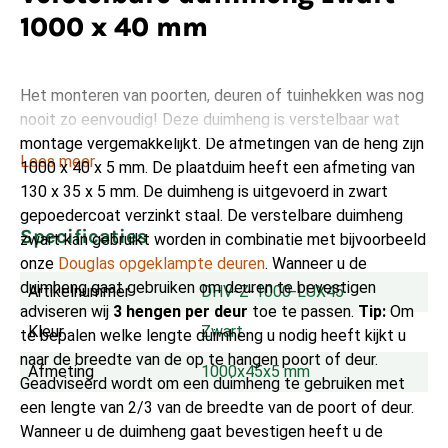
1000 x 40 mm
Het monteren van poorten, deuren of tuinhekken was nog
nooit zo eenvoudig! Deze duimheng is verstelbaar wat
montage vergemakkelijkt. De afmetingen van de heng zijn
Lees meer
1000 x 40 x 5 mm. De plaatduim heeft een afmeting van
130 x 35 x 5 mm. De duimheng is uitgevoerd in zwart
gepoedercoat verzinkt staal. De verstelbare duimheng
Specificaties
zwart kan gebruikt worden in combinatie met bijvoorbeeld
onze
Douglas opgeklampte deuren
. Wanneer u de
duimheng gaat gebruiken om deuren te bevestigen
Artikelnummer
DHV-Z-1000-LUX45
adviseren wij
3 hengen per deur
toe te passen.
Tip:
Om
Kleur
Zwart
te bepalen welke lengte duimheng u nodig heeft kijkt u
naar de breedte van de op te hangen poort of deur.
Afmeting
1000x45x5 mm
Geadviseerd wordt om een duimheng te gebruiken met
een lengte van 2/3 van de breedte van de poort of deur.
Wanneer u de duimheng gaat bevestigen heeft u de