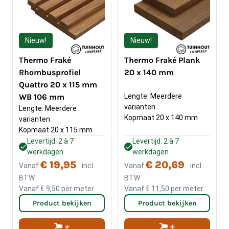
Nieuw!
Nieuw!
Thermo Fraké
Thermo Fraké Plank
Rhombusprofiel
20 x 140 mm
Quattro 20 x 115 mm
WB 106 mm
Lengte: Meerdere 
varianten
Lengte: Meerdere 
Kopmaat 20 x 140 mm
varianten
Kopmaat 20 x 115 mm
Levertijd: 2 à 7
Levertijd: 2 à 7
werkdagen
werkdagen
€ 19,95
€ 20,69
Vanaf
incl.
Vanaf
incl.
BTW
BTW
Vanaf
€ 9,50
per meter
Vanaf
€ 11,50
per meter
Product bekijken
Product bekijken