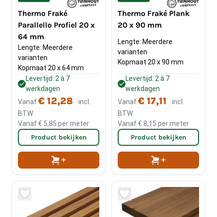
Thermo Fraké
Thermo Fraké Plank
Parallello Profiel 20 x
20 x 90 mm
64 mm
Lengte: Meerdere 
Lengte: Meerdere 
varianten
varianten
Kopmaat 20 x 90 mm
Kopmaat 20 x 64 mm
Levertijd: 2 à 7
Levertijd: 2 à 7
werkdagen
werkdagen
€ 12,28
€ 17,11
Vanaf
incl.
Vanaf
incl.
BTW
BTW
Vanaf
€ 5,85
per meter
Vanaf
€ 8,15
per meter
Product bekijken
Product bekijken