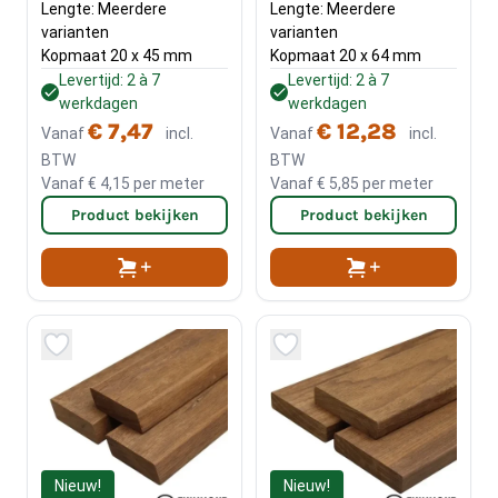
Lengte: Meerdere 
Lengte: Meerdere 
varianten
varianten
Kopmaat 20 x 45 mm
Kopmaat 20 x 64 mm
Levertijd: 2 à 7
Levertijd: 2 à 7
werkdagen
werkdagen
€ 7,47
€ 12,28
Vanaf
incl.
Vanaf
incl.
BTW
BTW
Vanaf
€ 4,15
per meter
Vanaf
€ 5,85
per meter
Product bekijken
Product bekijken
Nieuw!
Nieuw!