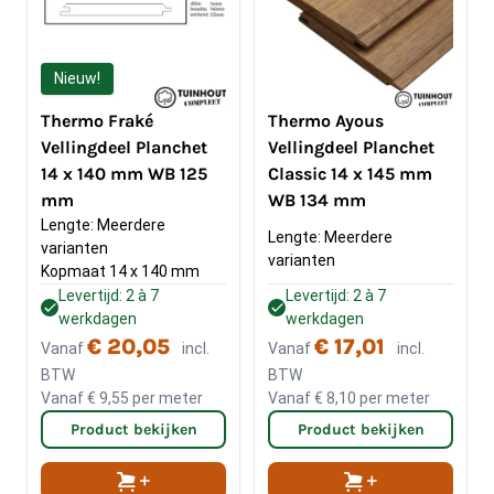
Nieuw!
Thermo Fraké
Thermo Ayous
Vellingdeel Planchet
Vellingdeel Planchet
14 x 140 mm WB 125
Classic 14 x 145 mm
mm
WB 134 mm
Lengte: Meerdere 
Lengte: Meerdere 
varianten
varianten
Kopmaat 14 x 140 mm
Levertijd: 2 à 7
Levertijd: 2 à 7
werkdagen
werkdagen
€ 20,05
€ 17,01
Vanaf
incl.
Vanaf
incl.
BTW
BTW
Vanaf
€ 9,55
per meter
Vanaf
€ 8,10
per meter
Product bekijken
Product bekijken