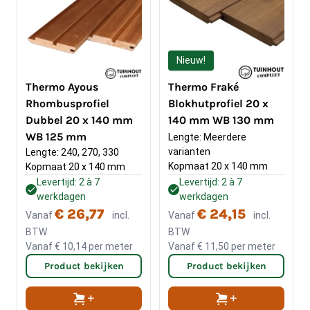
Nieuw!
Thermo Ayous
Thermo Fraké
Rhombusprofiel
Blokhutprofiel 20 x
Dubbel 20 x 140 mm
140 mm WB 130 mm
WB 125 mm
Lengte: Meerdere 
varianten
Lengte: 240, 270, 330
Kopmaat 20 x 140 mm
Kopmaat 20 x 140 mm
Levertijd: 2 à 7
Levertijd: 2 à 7
werkdagen
werkdagen
€ 26,77
€ 24,15
Vanaf
incl.
Vanaf
incl.
BTW
BTW
Vanaf
€ 10,14
per meter
Vanaf
€ 11,50
per meter
Product bekijken
Product bekijken