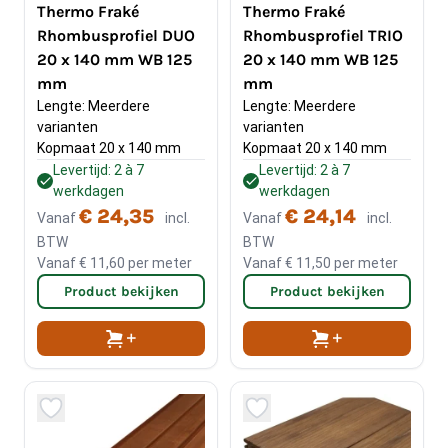
Thermo Fraké
Thermo Fraké
Rhombusprofiel DUO
Rhombusprofiel TRIO
20 x 140 mm WB 125
20 x 140 mm WB 125
mm
mm
Lengte: Meerdere 
Lengte: Meerdere 
varianten
varianten
Kopmaat 20 x 140 mm
Kopmaat 20 x 140 mm
Levertijd: 2 à 7
Levertijd: 2 à 7
werkdagen
werkdagen
€ 24,35
€ 24,14
Vanaf
incl.
Vanaf
incl.
BTW
BTW
Vanaf
€ 11,60
per meter
Vanaf
€ 11,50
per meter
Product bekijken
Product bekijken