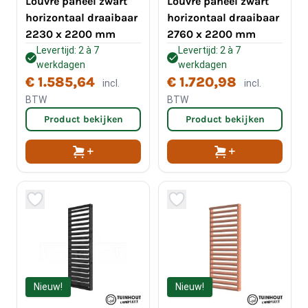
Louvre paneel zwart
Louvre paneel zwart
horizontaal draaibaar
horizontaal draaibaar
2230 x 2200 mm
2760 x 2200 mm
Levertijd: 2 à 7
Levertijd: 2 à 7
werkdagen
werkdagen
€ 1.585,64
€ 1.720,98
incl.
incl.
BTW
BTW
Product bekijken
Product bekijken
Nieuw!
Nieuw!