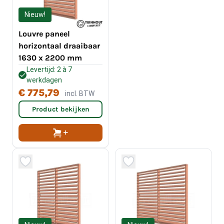
Nieuw!
Louvre paneel
horizontaal draaibaar
1630 x 2200 mm
Levertijd: 2 à 7
werkdagen
€ 775,79
incl. BTW
Product bekijken