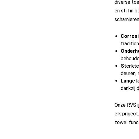
diverse to
en stijl in
scharnieren
Corrosi
traditio
Onderh
behouden
Sterkte 
deuren, 
Lange l
dankzij 
Onze RVS ij
elk project
zowel func