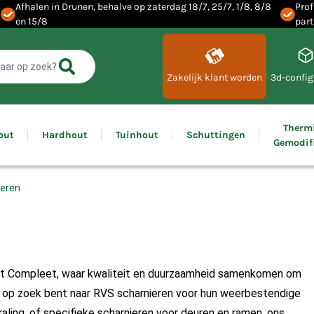
Afhalen in Drunen, behalve op zaterdag 18/7, 25/7, 1/8, 8/8
Prof
en 15/8
part
Zakelijk klant worden
3d-config
Therm
out
Hardhout
Tuinhout
Schuttingen
Gemodif
ieren
ut Compleet, waar kwaliteit en duurzaamheid samenkomen om
u op zoek bent naar RVS scharnieren voor hun weerbestendige
ling, of specifieke scharnieren voor deuren en ramen, ons