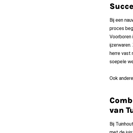
Succe
Bij een nau
proces beg
Voorboren i
ijzerwaren.
herre vast 
soepele wer
Ook ander
Combi
van T
Bij Tuinho
met de juis