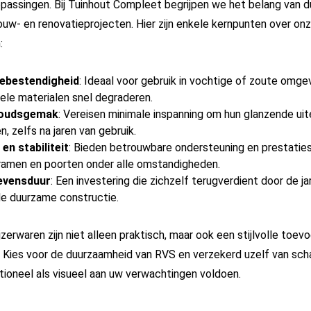
epassingen. Bij Tuinhout Compleet begrijpen we het belang van 
 bouw- en renovatieprojecten. Hier zijn enkele kernpunten over o
:
ebestendigheid
: Ideaal voor gebruik in vochtige of zoute omge
nele materialen snel degraderen.
oudsgemak
: Vereisen minimale inspanning om hun glanzende uite
, zelfs na jaren van gebruik.
en stabiliteit
: Bieden betrouwbare ondersteuning en prestatie
ramen en poorten onder alle omstandigheden.
evensduur
: Een investering die zichzelf terugverdient door de ja
de duurzame constructie.
zerwaren zijn niet alleen praktisch, maar ook een stijlvolle toev
. Kies voor de duurzaamheid van RVS en verzekerd uzelf van scha
tioneel als visueel aan uw verwachtingen voldoen.