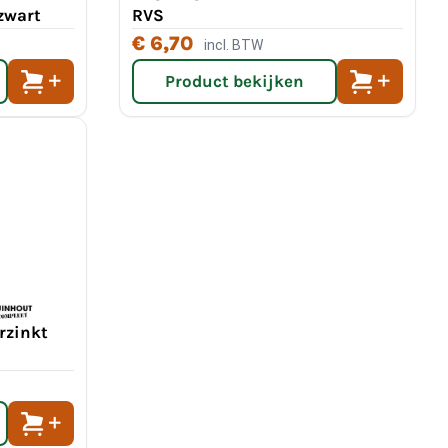
zwart
RVS
€ 6,70
incl. BTW
Product bekijken
rzinkt