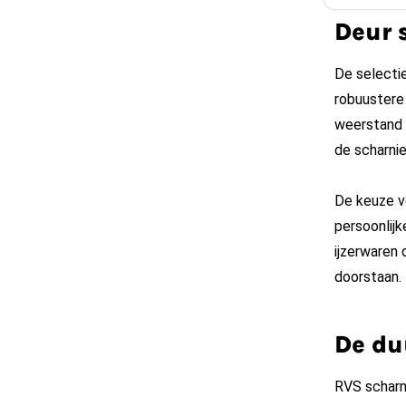
Deur 
De selectie
robuustere 
weerstand t
de scharni
De keuze vo
persoonlijk
ijzerwaren 
doorstaan.
De du
RVS scharn