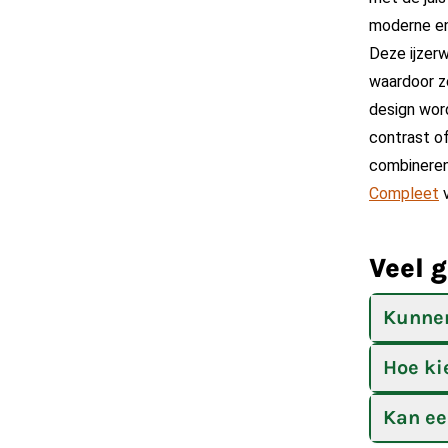
moderne en 
Deze ijzer
waardoor ze
design word
contrast o
combineren
Compleet
v
Veel 
Kunnen
Hoe ki
Kan ee