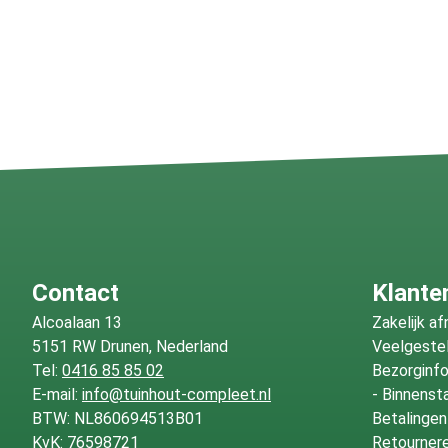
Contact
Klante
Alcoalaan 13
Zakelijk a
5151 RW Drunen, Nederland
Veelgeste
Tel:
0416 85 85 02
Bezorginf
E-mail:
info@tuinhout-compleet.nl
-
Binnenst
BTW: NL860694513B01
Betalingen
KvK: 76598721
Retournere