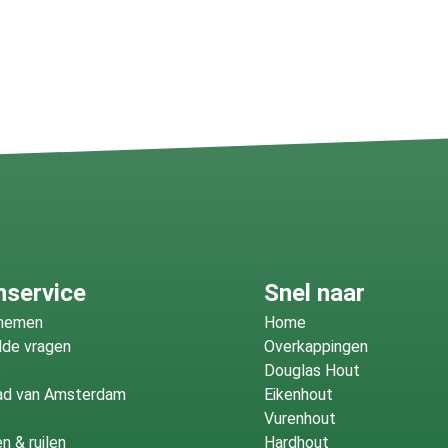
nservice
Snel naar
fnemen
Home
lde vragen
Overkappingen
o
Douglas Hout
ad van Amsterdam
Eikenhout
Vurenhout
n & ruilen
Hardhout