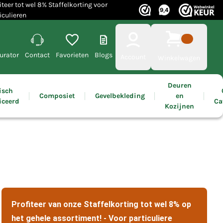
iteer tot wel 8% Staffelkorting voor
iculieren
urator
Contact
Favorieten
Blogs
Account
Winkelwagen
Deuren
isch
Composiet
Gevelbekleding
en
iceerd
Ca
Kozijnen
Profiteer van onze Staffelkorting tot wel 8% op
het gehele assortiment! - Voor particuliere