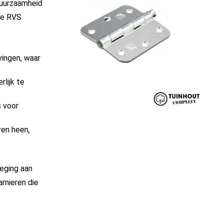
duurzaamheid
nze RVS
vingen, waar
rlijk te
s voor
ren heen,
oeging aan
rnieren die