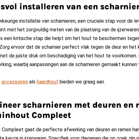
svol installeren van een scharnie
wkeurige installatie van scharnieren, een cruciale stap voor de 
int met het zorgvuldig meten van de plaatsing van de ijzerware
s een kritische stap die helpt om het hout te beschermen tegen
 Zorg ervoor dat de scharnier perfect vlak tegen de deur en het 
met de juiste druk om beschadiging van het hout te voorkomen. N
king, waarbij aanpassingen aan de scharnieren gemaakt kunnen w
e
accessoires
als
haardhout
bieden we graag aan.
neer scharnieren met deuren en
uinhout Compleet
ut Compleet gaat de perfecte afwerking van deuren en ramen han
te keuze in ijzerwaren. Specifiek voor diegenen die op zoek zijn 