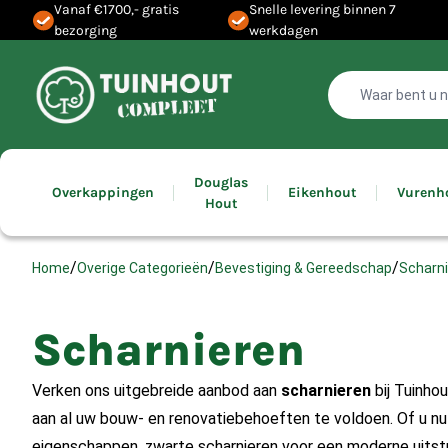
Vanaf €1700,- gratis
Snelle levering binnen 7
bezorging
werkdagen
Douglas
Overkappingen
Eikenhout
Vurenh
Hout
/
/
/
Scharn
Home
Overige Categorieën
Bevestiging & Gereedschap
Scharnieren
Verken ons uitgebreide aanbod aan
scharnieren
bij Tuinho
aan al uw bouw- en renovatiebehoeften te voldoen. Of u n
eigenschappen, zwarte scharnieren voor een moderne uitstra