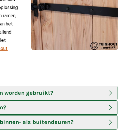
plossing.
n ramen,
van het
allend
Het
hout
n worden gebruikt?
am?
 binnen- als buitendeuren?