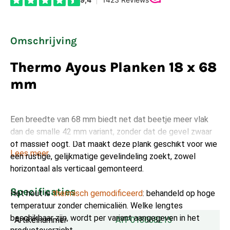
Omschrijving
Thermo Ayous Planken 18 x 68
mm
Een breedte van 68 mm biedt net dat beetje meer vlak
dan de smalle 42 mm variant, zonder dat de gevel zwaar
of massief oogt. Dat maakt deze plank geschikt voor wie
Lees meer
een rustige, gelijkmatige gevelindeling zoekt, zowel
horizontaal als verticaal gemonteerd.
Specificaties
Het hout is
thermisch gemodificeerd
: behandeld op hoge
temperatuur zonder chemicaliën. Welke lengtes
beschikbaar zijn, wordt per variant aangegeven in het
Artikelnummer
AYP018068215