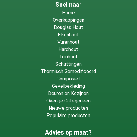
Moet ik een dampopen
Snel naar
onderbouw gebruiken achter
Home
Overkappingen
de gevelbekleding?
Douglas Hout
Eikenhout
Dat is sterk aan te raden. Een ventilerende spouw achter
Vurenhout
de planken zorgt ervoor dat eventueel vocht snel kan
Hardhout
verdampen. Dit verlengt de levensduur van zowel de
Tuinhout
bekleding als de onderliggende constructie, ongeacht
Schuttingen
welke houtsoort u gebruikt.
Thermisch Gemodificeerd
Composiet
Gevelbekleding
Deuren en Kozijnen
Overige Categorieën
Nieuwe producten
Populaire producten
Advies op maat?