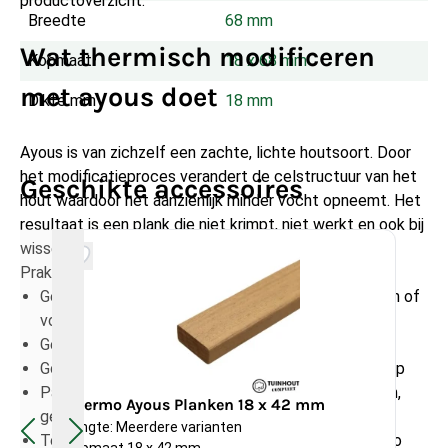
productoverzicht.
Breedte
68 mm
Wat thermisch modificeren
Kopmaat
18 x 68 mm
met ayous doet
Dikte mm
18 mm
Ayous is van zichzelf een zachte, lichte houtsoort. Door
het modificatieproces verandert de celstructuur van het
Geschikte accessoires
hout waardoor het aanzienlijk minder vocht opneemt. Het
resultaat is een plank die niet krimpt, niet werkt en ook bij
wisselend weer maatvas t blijft.
Praktisch gezien betekent dit:
Geen neiging tot kromtrekken of scheuren bij regen of
vorst
Geen chemische impregnering nodig
Goed te bewerken met standaard houtgereedschap
Past binnen een circulaire bouwvisie: geen biociden,
Thermo Ayous Planken 18 x 42 mm
Th
geen coatings verplicht
Lengte: Meerdere varianten
Len
Te combineren met andere breedtes uit de Thermo