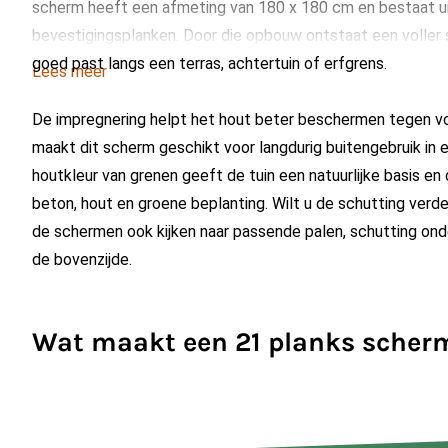
scherm heeft een afmeting van 180 x 180 cm en bestaat ui
bevestigingsplanken. Door die opbouw ontstaat een voller 
goed past langs een terras, achtertuin of erfgrens.
Lees meer
De impregnering helpt het hout beter beschermen tegen v
maakt dit scherm geschikt voor langdurig buitengebruik in ee
houtkleur van grenen geeft de tuin een natuurlijke basis e
beton, hout en groene beplanting. Wilt u de schutting verd
de schermen ook kijken naar passende palen, schutting ond
de bovenzijde.
Wat maakt een 21 planks scher
Bij deze uitvoering zijn er 19 zichtplanken verwerkt. Daard