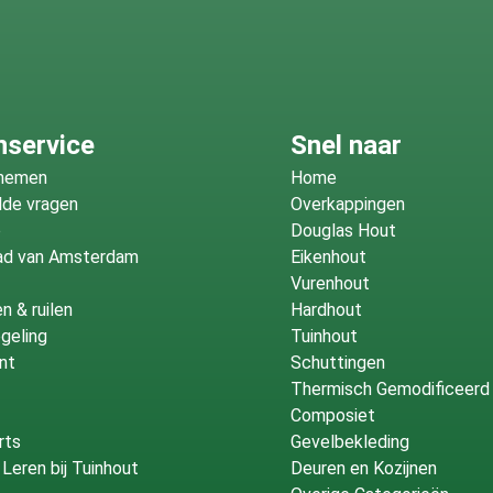
l merkt u vooral op plekken
in aan een drukke zijde. U
r houtbeeld.
nservice
Snel naar
mee?
fnemen
Home
lde vragen
Overkappingen
o
Douglas Hout
n, houten schutting palen of
ad van Amsterdam
Eikenhout
oor
betonpalen
, dan krijgt de
Vurenhout
ten palen
blijft het geheel
n & ruilen
Hardhout
geling
Tuinhout
k een bijpassende
tuinpoort
nt
Schuttingen
Thermisch Gemodificeerd
Composiet
rts
Gevelbekleding
sing?
Leren bij Tuinhout
Deuren en Kozijnen