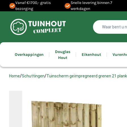
Vanaf €1700,- gratis
Snelle levering binnen 7
bezorging
werkdagen
Douglas
Overkappingen
Eikenhout
Vurenh
Hout
/
/
Tuinscherm geïmpregneerd grenen 21 plan
Home
Schuttingen