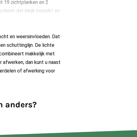
t 19 zichtplanken en 2
scherm dat inkijk beperkt en
ocht en weersinvloeden. Dat
n schuttinglijn. De lichte
n combineert makkelijk met
er afwerken, dan kunt u naast
erdelen of afwerking voor
m anders?
oor oogt het scherm dichter