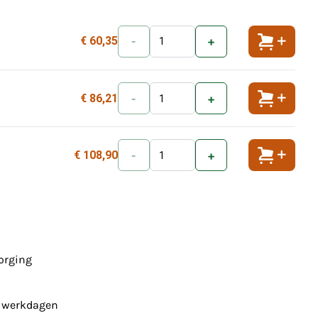
€ 60,35
-
+
Toevoeg
€ 86,21
-
+
Toevoeg
€ 108,90
-
+
Toevoeg
zorging
7 werkdagen