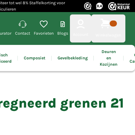
iteer tot wel 8% Staffelkorting voor
iculieren
urator
Contact
Favorieten
Blogs
Account
Winkelwagen
Deuren
isch
Composiet
Gevelbekleding
en
iceerd
Ca
Kozijnen
egneerd grenen 21