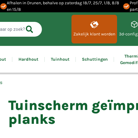
Afhalen in Drunen, behalve op zaterdag 18/7, 25/7, 1/8, 8/8
Prof
en 15/8
part
Zakelijk klant worden
3d-config
Therm
out
Hardhout
Tuinhout
Schuttingen
Gemodif
ks
Tuinscherm geïmpr
planks