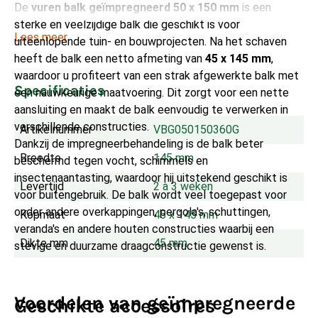
De
vuren balk geïmpregneerd 50 x 150 mm
is een
sterke en veelzijdige balk die geschikt is voor
Lees meer
uiteenlopende tuin- en bouwprojecten. Na het schaven
heeft de balk een netto afmeting van
45 x 145 mm
,
waardoor u profiteert van een strak afgewerkte balk met
Specificaties
een nauwkeurige maatvoering. Dit zorgt voor een nette
aansluiting en maakt de balk eenvoudig te verwerken in
verschillende constructies.
Artikelnummer
VBG050150360G
Dankzij de impregneerbehandeling is de balk beter
Breedte
145 mm
beschermd tegen vocht, schimmels en
insectenaantasting, waardoor hij uitstekend geschikt is
Levertijd
2 à 3 weken
voor buitengebruik. De balk wordt veel toegepast voor
onder andere overkappingen, pergola's, schuttingen,
Kopmaat
45 x 145 mm
veranda's en andere houten constructies waarbij een
Dikte mm
45 mm
stevige en duurzame draagconstructie gewenst is.
Voordelen van geïmpregneerde
Geschikte accessoires