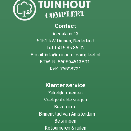
is het hout beter bestand tegen vocht, schimmels en
houtaantastende insecten, waardoor de levensduur
aanzienlijk wordt verlengd. Voor een optimaal resultaat is
het belangrijk om de balk op de juiste manier te monteren
Contact
en langdurig direct contact met de grond zoveel mogelijk
Alcoalaan 13
te voorkomen.
5151 RW Drunen, Nederland
Tel:
0416 85 85 02
E-mail:
info@tuinhout-compleet.nl
BTW: NL860694513B01
KvK: 76598721
Klantenservice
Zakelijk afnemen
Veelgestelde vragen
Bezorginfo
-
Binnenstad van Amsterdam
Betalingen
Retourneren & ruilen