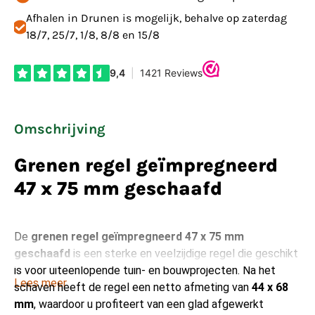
Afhalen in Drunen is mogelijk, behalve op zaterdag
18/7, 25/7, 1/8, 8/8 en 15/8
Omschrijving
Grenen regel geïmpregneerd
47 x 75 mm geschaafd
De
grenen regel geïmpregneerd 47 x 75 mm
geschaafd
is een sterke en veelzijdige regel die geschikt
is voor uiteenlopende tuin- en bouwprojecten. Na het
Lees meer
schaven heeft de regel een netto afmeting van
44 x 68
mm
, waardoor u profiteert van een glad afgewerkt