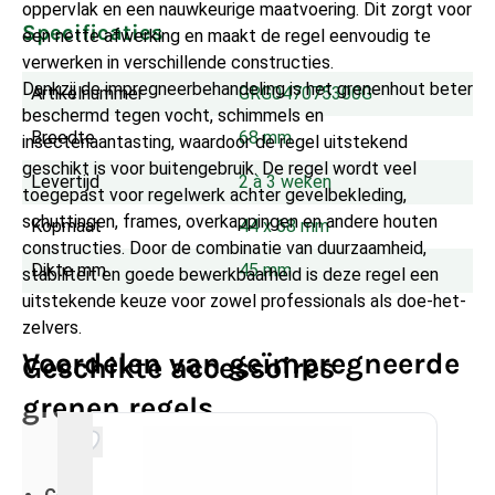
oppervlak en een nauwkeurige maatvoering. Dit zorgt voor
Specificaties
een nette afwerking en maakt de regel eenvoudig te
verwerken in verschillende constructies.
Dankzij de impregneerbehandeling is het grenenhout beter
Artikelnummer
GRG047075300G
beschermd tegen vocht, schimmels en
Breedte
68 mm
insectenaantasting, waardoor de regel uitstekend
geschikt is voor buitengebruik. De regel wordt veel
Levertijd
2 à 3 weken
toegepast voor regelwerk achter gevelbekleding,
schuttingen, frames, overkappingen en andere houten
Kopmaat
44 x 68 mm
constructies. Door de combinatie van duurzaamheid,
Dikte mm
45 mm
stabiliteit en goede bewerkbaarheid is deze regel een
uitstekende keuze voor zowel professionals als doe-het-
zelvers.
Voordelen van geïmpregneerde
Geschikte accessoires
grenen regels