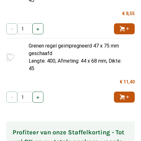
45
€ 8,55
-
+
Toevoe
Grenen regel geïmpregneerd 47 x 75 mm
geschaafd
Lengte: 400, Afmeting: 44 x 68 mm, Dikte:
45
€ 11,40
-
+
Toevoe
Profiteer van onze Staffelkorting - Tot