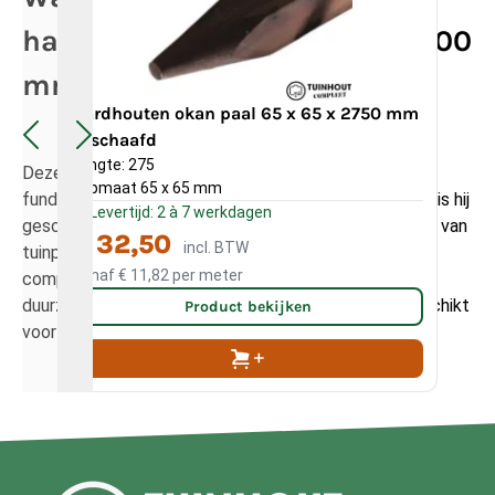
hardhouten paal 50 x 50 x 1000
mm gebruikt?
Hardhouten okan paal 65 x 65 x 2750 mm
Ha
geschaafd
Len
Lengte: 275
Deze hardhouten paal wordt voornamelijk gebruikt als
Kop
Kopmaat 65 x 65 mm
funderingspaal voor vlonders en terrassen. Daarnaast is hij
Levertijd: 2 à 7 werkdagen
L
geschikt voor lichte grondconstructies, het uitzetten van
€ 32,50
incl. BTW
Va
tuinprojecten en andere toepassingen waarbij een
Vanaf
€ 11,82
per meter
Va
compacte maar sterke paal nodig is. Dankzij de hoge
duurzaamheid van hardhout is de paal uitstekend geschikt
Product bekijken
voor langdurig buitengebruik.