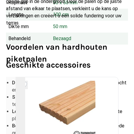
goede grip in de ondergrond. Door de palen op de juiste
Kopmaat
50 x 50 mm
afstand van elkaar te plaatsen, verkleint u de kans op
Lengte
100 cm
verzakkingen en creëert u een solide fundering voor uw
terras.
Dikte mm
50 mm
Behandeld
Bezaagd
Voordelen van hardhouten
piketpalen
Geschikte accessoires
Duurzaam hardhout
: van nature bestand tegen vocht
en weersinvloeden.
Stevige fundering
: ideaal voor vlonders en houten
terrasconstructies.
Lengte van 1000 mm
: eenvoudig diep in de grond te
plaatsen voor extra stabiliteit.
Bezaagde afwerking
: natuurlijke uitstraling en goede
grip in de ondergrond.