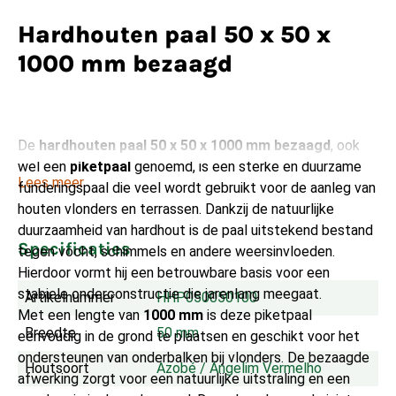
Hardhouten paal 50 x 50 x
1000 mm bezaagd
De
hardhouten paal 50 x 50 x 1000 mm bezaagd
, ook
wel een
piketpaal
genoemd, is een sterke en duurzame
Lees meer
funderingspaal die veel wordt gebruikt voor de aanleg van
houten vlonders en terrassen. Dankzij de natuurlijke
duurzaamheid van hardhout is de paal uitstekend bestand
Specificaties
tegen vocht, schimmels en andere weersinvloeden.
Hierdoor vormt hij een betrouwbare basis voor een
stabiele onderconstructie die jarenlang meegaat.
Artikelnummer
HHP050050100
Met een lengte van
1000 mm
is deze piketpaal
Breedte
50 mm
eenvoudig in de grond te plaatsen en geschikt voor het
ondersteunen van onderbalken bij vlonders. De bezaagde
Houtsoort
Azobé / Angelim Vermelho
afwerking zorgt voor een natuurlijke uitstraling en een