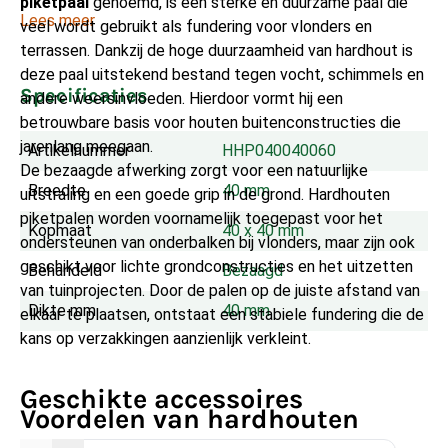
piketpaal
genoemd, is een sterke en duurzame paal die
Lees meer
veel wordt gebruikt als fundering voor vlonders en
terrassen. Dankzij de hoge duurzaamheid van hardhout is
deze paal uitstekend bestand tegen vocht, schimmels en
Specificaties
andere weersinvloeden. Hierdoor vormt hij een
betrouwbare basis voor houten buitenconstructies die
jarenlang meegaan.
Artikelnummer
HHP040040060
De bezaagde afwerking zorgt voor een natuurlijke
Breedte
40 mm
uitstraling en een goede grip in de grond. Hardhouten
piketpalen worden voornamelijk toegepast voor het
Kopmaat
40 x 40 mm
ondersteunen van onderbalken bij vlonders, maar zijn ook
geschikt voor lichte grondconstructies en het uitzetten
Behandeld
Bezaagd
van tuinprojecten. Door de palen op de juiste afstand van
Dikte mm
40 mm
elkaar te plaatsen, ontstaat een stabiele fundering die de
kans op verzakkingen aanzienlijk verkleint.
Geschikte accessoires
Voordelen van hardhouten