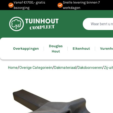
Vanaf €1700,- gratis
Snelle levering binnen 7
bezorging
werkdagen
Douglas
Overkappingen
Eikenhout
Vurenh
Hout
/
/
/
/
Zij-u
Home
Overige Categorieën
Dakmateriaal
Dakdoorvoeren