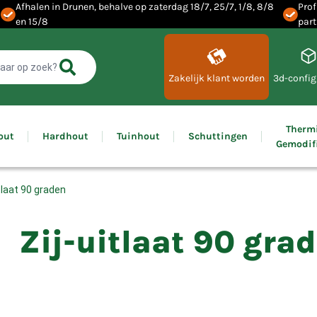
Afhalen in Drunen, behalve op zaterdag 18/7, 25/7, 1/8, 8/8
Prof
en 15/8
part
Zakelijk klant worden
3d-config
Therm
out
Hardhout
Tuinhout
Schuttingen
Gemodif
itlaat 90 graden
Zij-uitlaat 90 gra