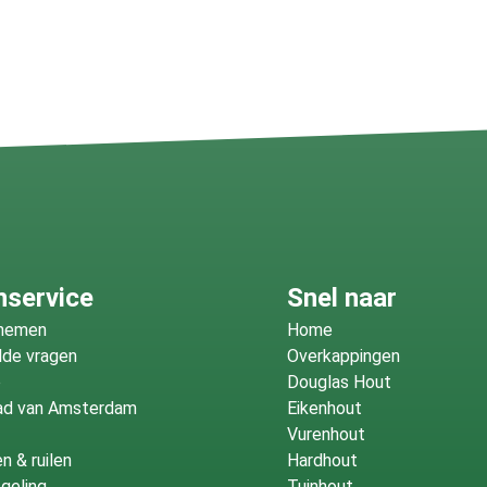
nservice
Snel naar
fnemen
Home
lde vragen
Overkappingen
o
Douglas Hout
ad van Amsterdam
Eikenhout
Vurenhout
n & ruilen
Hardhout
geling
Tuinhout