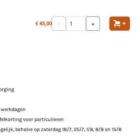
€ 45,00
-
+
Toevoeg
zorging
7 werkdagen
felkorting voor particulieren
elijk, behalve op zaterdag 18/7, 25/7, 1/8, 8/8 en 15/8