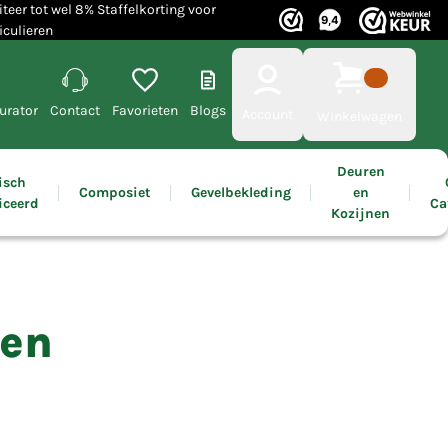
iteer tot wel 8% Staffelkorting voor
iculieren
urator
Contact
Favorieten
Blogs
Account
Winkelwagen
Deuren
isch
Composiet
Gevelbekleding
en
iceerd
Ca
Kozijnen
den