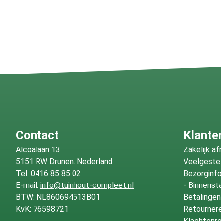
Contact
Klante
Alcoalaan 13
Zakelijk a
5151 RW Drunen, Nederland
Veelgeste
Tel:
0416 85 85 02
Bezorginf
E-mail:
info@tuinhout-compleet.nl
-
Binnenst
BTW: NL860694513B01
Betalingen
KvK: 76598721
Retournere
Klachtenre