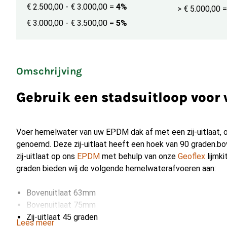
€ 2.500,00 - € 3.000,00
=
4%
> € 5.000,00
=
€ 3.000,00 - € 3.500,00
=
5%
Omschrijving
Gebruik een stadsuitloop voor 
Voer hemelwater van uw EPDM dak af met een zij-uitlaat, 
genoemd. Deze zij-uitlaat heeft een hoek van 90 graden.bo
zij-uitlaat op ons
EPDM
met behulp van onze
Geoflex
lijmki
graden bieden wij de volgende hemelwaterafvoeren aan:
Bovenuitlaat 63mm
Bovenuitlaat 75mm
Zij-uitlaat 45 graden
Lees meer