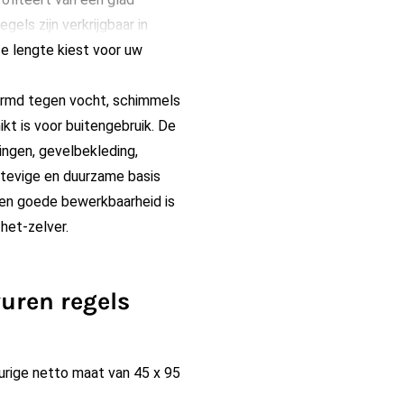
els zijn verkrijgbaar in
te lengte kiest voor uw
ermd tegen vocht, schimmels
kt is voor buitengebruik. De
ingen, gevelbekleding,
stevige en duurzame basis
 en goede bewerkbaarheid is
het-zelver.
uren regels
urige netto maat van 45 x 95