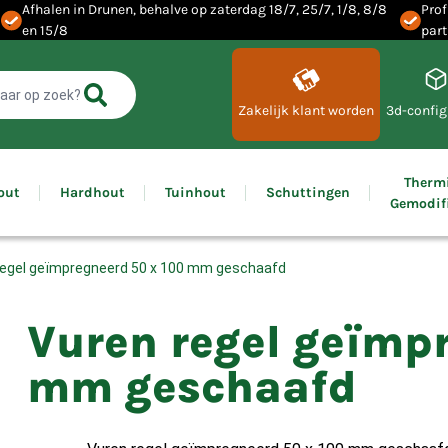
Afhalen in Drunen, behalve op zaterdag 18/7, 25/7, 1/8, 8/8
Prof
en 15/8
part
Zakelijk klant worden
3d-config
Therm
out
Hardhout
Tuinhout
Schuttingen
Gemodif
regel geïmpregneerd 50 x 100 mm geschaafd
Vuren regel geïmp
mm geschaafd