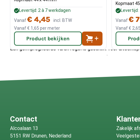
Kopmaat 45
Waarvoor kan ik een geïmpregn
Levertijd: 2 à 7 werkdagen
Levertijd
€ 4,45
€ 7
Vanaf
incl. BTW
Vanaf
regel gebruiken?
Vanaf
€ 1,65
per meter
Vanaf
€ 2,6
Product bekijken
Prod
Een geïmpregneerde vuren regel is geschikt voor uiteenlo
Denk aan regelwerk achter gevelbekleding, frames voor sch
veranda's en andere houten constructies. Dankzij de impreg
beter bestand tegen vocht en weersinvloeden, waardoor h
voor langdurig gebruik buitenshuis.
Contact
Klante
Alcoalaan 13
Zakelijk a
5151 RW Drunen, Nederland
Veelgeste