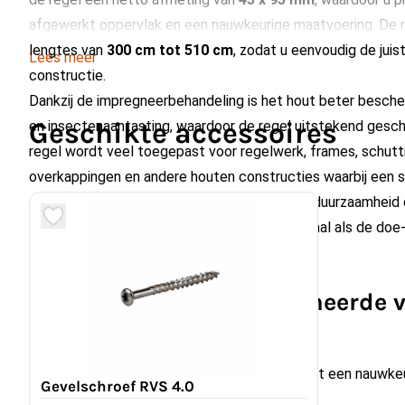
afgewerkt oppervlak en een nauwkeurige maatvoering. De reg
lengtes van
300 cm tot 510 cm
, zodat u eenvoudig de juis
Lees meer
constructie.
Dankzij de impregneerbehandeling is het hout beter besch
Geschikte accessoires
en insectenaantasting, waardoor de regel uitstekend geschi
regel wordt veel toegepast voor regelwerk, frames, schutt
overkappingen en andere houten constructies waarbij een 
gewenst is. Door de combinatie van sterkte, duurzaamheid
deze regel geschikt voor zowel de professional als de doe-
Voordelen van geïmpregneerde v
Geschaafd afgewerkt
: glad oppervlak met een nauwke
Gevelschroef RVS 4.0
mm.