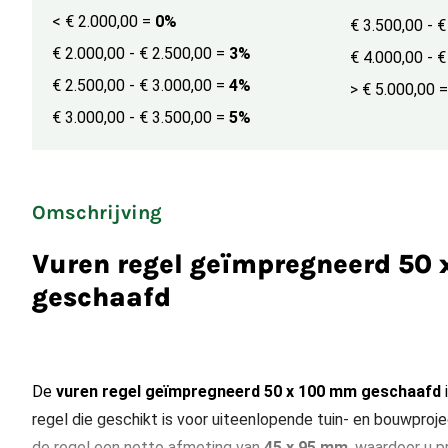
< € 2.000,00
=
0%
€ 3.500,00 - 
€ 2.000,00 - € 2.500,00
=
3%
€ 4.000,00 - 
€ 2.500,00 - € 3.000,00
=
4%
> € 5.000,00
=
€ 3.000,00 - € 3.500,00
=
5%
Omschrijving
Vuren regel geïmpregneerd 50
geschaafd
De
vuren regel geïmpregneerd 50 x 100 mm geschaafd
i
regel die geschikt is voor uiteenlopende tuin- en bouwproj
de regel een netto afmeting van
45 x 95 mm
, waardoor u p