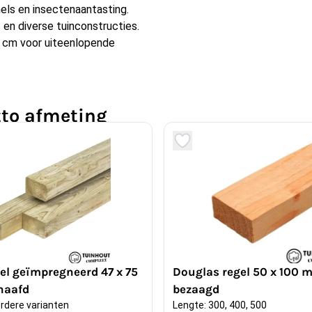
els en insectenaantasting.
 en diverse tuinconstructies.
0 cm voor uiteenlopende
tto afmeting
jdens het schaven wordt een
nauwkeurige maatvoering te
. Dit is gebruikelijk bij
n nauwkeurig verwerkt
el geïmpregneerd 47 x 75
Douglas regel 50 x 100 
haafd
bezaagd
rdere varianten
Lengte: 300, 400, 500