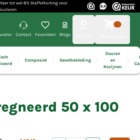
iteer tot wel 8% Staffelkorting voor
iculieren
urator
Contact
Favorieten
Blogs
Account
Winkelwagen
Deuren
isch
Composiet
Gevelbekleding
en
iceerd
Ca
Kozijnen
regneerd 50 x 100