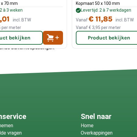
 x 70 mm
Kopmaat 50 x 100 mm
eerde vuren
: 2 à 3 weken
Levertijd: 2 à 7 werkdagen
,01
€ 11,85
incl. BTW
Vanaf
incl. BTW
5
per meter
Vanaf
€ 3,95
per meter
uct bekijken
Product bekijken
pende buitentoepassingen.
uttingen, overkappingen,
neerbehandeling is het hout
et een duurzame keuze is
nservice
Snel naar
fnemen
Home
lde vragen
Overkappingen