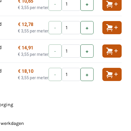
d
€ 10,65
-
+
Toevoeg
€ 3,55 per meter
d
€ 12,78
-
+
Toevoeg
€ 3,55 per meter
d
€ 14,91
-
+
Toevoeg
€ 3,55 per meter
d
€ 18,10
-
+
Toevoeg
€ 3,55 per meter
zorging
7 werkdagen