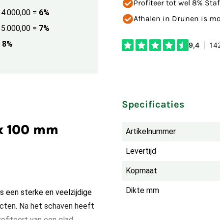
Profiteer tot wel 8% Staf
€ 4.000,00
=
6%
Afhalen in Drunen is mog
€ 5.000,00
=
7%
8%
Specificaties
 x 100 mm
Artikelnummer
Levertijd
Kopmaat
Dikte mm
s een sterke en veelzijdige
ecten. Na het schaven heeft
rofiteert van een glad