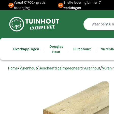
Vanaf €1700,- gratis
Snelle levering binnen 7
bezorging
werkdagen
Douglas
Overkappingen
Eikenhout
Vurenh
Hout
/
/
/
Vuren 
Home
Vurenhout
Geschaafd geïmpregneerd vurenhout