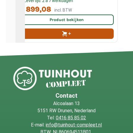
Levertijd: 2 à 7 werkdagen
L
€ 899,08
€ 
incl. BTW
Product bekijken
Contact
Alcoalaan 13
5151 RW Drunen, Nederland
Tel:
0416 85 85 02
E-mail:
info@tuinhout-compleet.nl
BTW: NL860694513B01