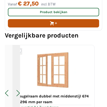
€ 27,50
Vanaf
incl. BTW
Product bekijken
Vergelijkbare producten
Vleugelraam dubbel met middenstijl 674
Vl
x 1296 mm per raam
12