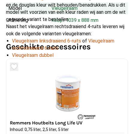
en de douglas kleur wilt behouden/benadrukken. Als u dit
Model
Vleugelraam
model wilt voorzien van een kleur raden wij aan om de wit
gegronde variant te bestellen.
Afmeting
Kozijn: 1039 x 888 mm
Naast het vleugelraam rechtsdraaiend 4-ruits leveren wij
ook de volgende varianten vleugelramen:
Vleugelraam linksdraaiend 6-ruits
of
Vleugelraam
Geschikte accessoires
rechtsdraaiend 6-ruits
Vleugelraam dubbel
Remmers Houtbeits Long Life UV
Inhoud: 0,75 liter, 2,5 liter, 5 liter