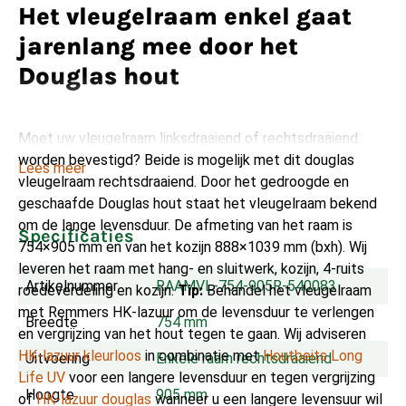
Het vleugelraam enkel gaat
jarenlang mee door het
Douglas hout
Moet uw vleugelraam linksdraaiend of rechtsdraaiend
worden bevestigd? Beide is mogelijk met dit douglas
Lees meer
vleugelraam rechtsdraaiend. Door het gedroogde en
geschaafde Douglas hout staat het vleugelraam bekend
om de lange levensduur. De afmeting van het raam is
Specificaties
754×905 mm en van het kozijn 888×1039 mm (bxh). Wij
leveren het raam met hang- en sluitwerk, kozijn, 4-ruits
Artikelnummer
RAAMVL-754-905R-540083
roedeverdeling en kozijn.
Tip:
Behandel het vleugelraam
met Remmers HK-lazuur om de levensduur te verlengen
Breedte
754 mm
en vergrijzing van het hout tegen te gaan. Wij adviseren
HK-lazuur kleurloos
in combinatie met
Houtbeits Long
Uitvoering
Enkele raam rechtsdraaiend
Life UV
voor een langere levensduur en tegen vergrijzing
Hoogte
905 mm
of
HK-lazuur douglas
wanneer u een langere levensuur wil