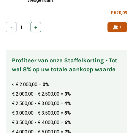
Vleugelraam
€ 520,09
-
+
Toevoe
Profiteer van onze Staffelkorting - Tot
wel 8% op uw totale aankoop waarde
< € 2.000,00
=
0%
€ 2.000,00 - € 2.500,00
=
3%
€ 2.500,00 - € 3.000,00
=
4%
€ 3.000,00 - € 3.500,00
=
5%
€ 3.500,00 - € 4.000,00
=
6%
€ 4.000,00 - € 5.000,00
=
7%