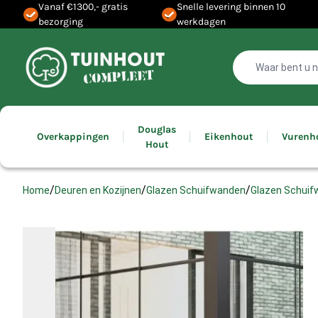
Vanaf €1300,- gratis
Snelle levering binnen 10
bezorging
werkdagen
Douglas
Overkappingen
Eikenhout
Vurenh
Hout
/
/
/
Home
Deuren en Kozijnen
Glazen Schuifwanden
Glazen Schuif