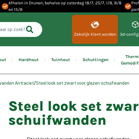
Afhalen in Drunen, behalve op zaterdag 18/7, 25/7, 1/8, 8/8
Prof
en 15/8
part
Zakelijk klant worden
3d-config
Therm
out
Hardhout
Tuinhout
Schuttingen
Gemodif
/
Steel look set zwart voor glazen schuifwanden
wanden Antraciet
Steel look set zwar
schuifwanden