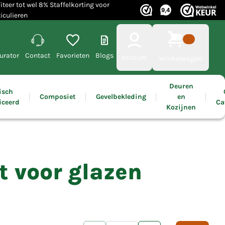
iteer tot wel 8% Staffelkorting voor
iculieren
urator
Contact
Favorieten
Blogs
Account
Winkelwagen
Deuren
isch
Composiet
Gevelbekleding
en
iceerd
Ca
Kozijnen
t voor glazen