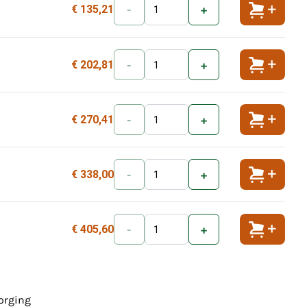
€ 135,21
-
+
Toevoeg
€ 202,81
-
+
Toevoeg
€ 270,41
-
+
Toevoeg
€ 338,00
-
+
Toevoeg
€ 405,60
-
+
Toevoeg
zorging