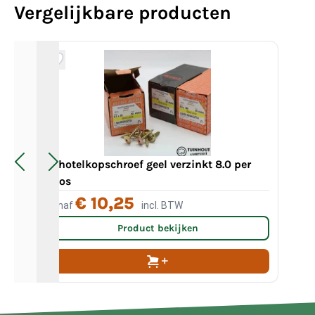
Vergelijkbare producten
Schotelkopschroef geel verzinkt 8.0 per
doos
Sc
€ 10,25
Vanaf
incl. BTW
Va
Product bekijken