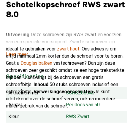
Schotelkopschroef RWS zwart
8.0
Uitvoering
Deze schroeven zijn RWS zwart en voorzien
van een speciale voorsnijpunt. Zwarte schroeven zijn
ideaal te gebruiken voor
zwart hout
. Ons advies is om
Lees meer
altijd minimaal 2mm korter dan de schroef voor te boren.
Gaat u
Douglas balken
vastschroeven? Dan zijn deze
schroeven zeer geschikt omdat ze een hoge treksterkte
Specificaties
hebben. U ontvangt bij de schroeven een gratis
schroefbitje.
Inhoud
50 stuks schroeven inclusief een
schroefbitje.
Verwerkingsvoorschriften
Je kunt
Artikelnummer
SCHSZ08040
uitstekend over de schroef verven, ook na meerdere
Aantal
Per doos van 50
malen gebruik van de schroef.
Kleur
RWS Zwart