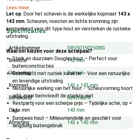
Lees meer
Let op
: Door het schaven is de werkelijke kopmaat
143 x
143 mm
. Scheuren, noesten en lichte kromming zijn
kenmerkend voor dit type hout en versterken de rustieke
Specificaties
uitstraling.
Artikelnummer
DB150150250RG
Waarom kiezen voor deze actiepaal?
Sterk en duurzaam Douglas hout – Perfect voor
Breedte
143 mm
buitenconstructies
Uitvoering
Rustiek
Geschaafd met rustiek karakter – Voor een natuurlijke
en levendige uitstraling
Kopmaat
143 x 143 mm
Natuurlijke werking van het hout – Scheurvorming hoort
erbij, maar beïnvloedt de sterkte niet
Behandeld
Geschaafd
Restpartij voor een scherpe prijs – Tijdelijke actie, op =
Dikte mm
143 mm
op
Europees hout – Milieuvriendelijk en geschikt voor
Afmeting
143 x 143 mm
langdurig buitengebruik