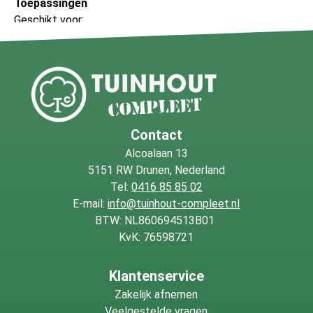
Toepassingen
Geschikt voor:
Overkappingen en veranda’s
Tuinhuizen en buitenverblijven
Pergola’s en poorten
Beschikbare lengtes
2,5 – 3 – 3,5 – 4 meter, zolang de voorraad strekt.
Contact
Alcoalaan 13
5151 RW Drunen, Nederland
Tel:
0416 85 85 02
E-mail:
info@tuinhout-compleet.nl
BTW: NL860694513B01
KvK: 76598721
Klantenservice
Zakelijk afnemen
Veelgestelde vragen