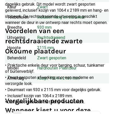
dagelijks gebruik. Dit model wordt zwart gespoten
Kleur
Zwart
geleverd, inclusief kozijn van 1064 x 2189 mm en hang- en
sluitwerk. De rechtsdraaiende uitvoering is geschikt
Toebehoren
Inclusief hang en sluitwerk
wanneer de deur in uw ontwerp naar rechts moet openen.
Breedte
930 mm
Voordelen van een
Uitvoering
Rechtsdraaiend
rechtsdraaiende zwarte
Hoogte
2115 mm
Okoume plaatdeur
Behandeld
Zwart gespoten
• Praktische enkele deur voor berging, schuur, tuinkamer
Model
Hardhouten Plaatdeur
of buitenverblijf.
• Zwart gespoten afwerking voor een moderne en
Afmeting
Kozijn: 1064 x 2189 mm
verzorgde look.
• Deurmaat van 930 x 2115 mm voor dagelijks gebruik.
• Inclusief kozijn van 1064 x 2189 mm.
Vergelijkbare producten
• Compleet geleverd met hang- en sluitwerk.
Wanneer kiest u voor deze