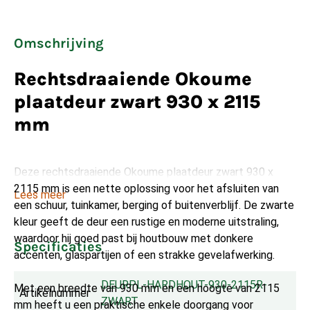
Omschrijving
Rechtsdraaiende Okoume
plaatdeur zwart 930 x 2115
mm
Deze rechtsdraaiende Okoume plaatdeur zwart 930 x
2115 mm is een nette oplossing voor het afsluiten van
Lees meer
een schuur, tuinkamer, berging of buitenverblijf. De zwarte
kleur geeft de deur een rustige en moderne uitstraling,
waardoor hij goed past bij houtbouw met donkere
Specificaties
accenten, glaspartijen of een strakke gevelafwerking.
DEURPL-HARDHOUT-930-2115R-
Met een breedte van 930 mm en een hoogte van 2115
Artikelnummer
ZWART
mm heeft u een praktische enkele doorgang voor