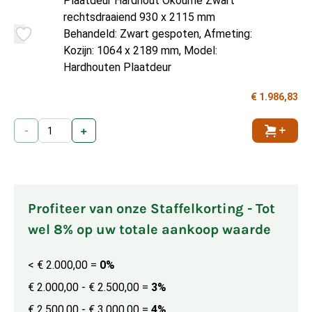
Plaatdeur Hardhout Okoumé Zwart
rechtsdraaiend 930 x 2115 mm
Behandeld: Zwart gespoten, Afmeting:
Kozijn: 1064 x 2189 mm, Model:
Hardhouten Plaatdeur
€ 1.986,83
-
+
Toevoe
Profiteer van onze Staffelkorting - Tot
wel 8% op uw totale aankoop waarde
< € 2.000,00
=
0%
€ 2.000,00 - € 2.500,00
=
3%
€ 2.500,00 - € 3.000,00
=
4%