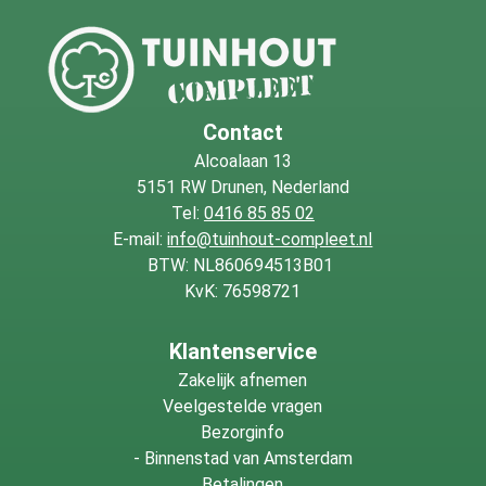
looproutes, wanden en spullen die dicht bij de deur staan,
zodat de deur straks prettig en vrij kan bewegen.
Contact
Alcoalaan 13
5151 RW Drunen, Nederland
Tel:
0416 85 85 02
E-mail:
info@tuinhout-compleet.nl
BTW: NL860694513B01
KvK: 76598721
Klantenservice
Zakelijk afnemen
Veelgestelde vragen
Bezorginfo
-
Binnenstad van Amsterdam
Betalingen