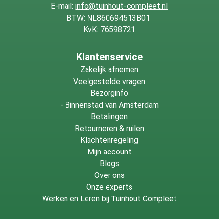
Is deze deur geschikt voor
E-mail:
info@tuinhout-compleet.nl
dagelijks gebruik?
BTW: NL860694513B01
KvK: 76598721
Ja, de stevige opgeklampte constructie is gemaakt voor
Klantenservice
intensief gebruik rondom tuin- en buitenprojecten. De
Zakelijk afnemen
extra brede doorgang biedt veel gebruiksgemak en het
Veelgestelde vragen
hout is geschikt voor langdurige buitentoepassingen. Wilt
Bezorginfo
u de oorspronkelijke kleur behouden, dan kunt u het
-
Binnenstad van Amsterdam
oppervlak behandelen met een geschikte beits of olie. Na
Betalingen
verloop van tijd ontstaat anders een natuurlijke vergrijzing
Retourneren & ruilen
van het hout.
Klachtenregeling
Mijn account
Blogs
Over ons
Onze experts
Werken en Leren bij Tuinhout Compleet