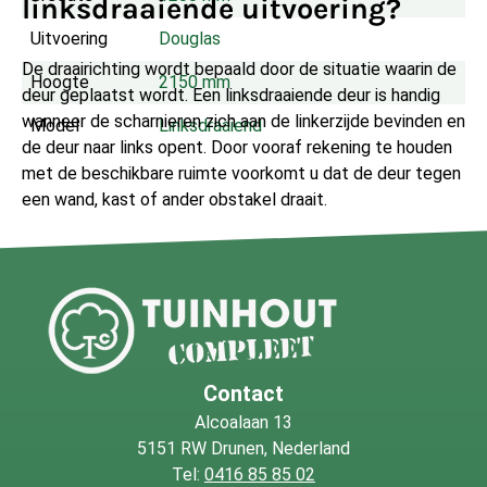
linksdraaiende uitvoering?
Uitvoering
Douglas
De draairichting wordt bepaald door de situatie waarin de
Hoogte
2150 mm
deur geplaatst wordt. Een linksdraaiende deur is handig
wanneer de scharnieren zich aan de linkerzijde bevinden en
Model
Linksdraaiend
de deur naar links opent. Door vooraf rekening te houden
met de beschikbare ruimte voorkomt u dat de deur tegen
een wand, kast of ander obstakel draait.
Wat wordt er meegeleverd?
Deze XXL deur wordt geleverd als complete set. Naast
de deur en het kozijn
ontvangt u het benodigde
deurbeslag, een cilinderslot en tochtrubber.
Dat maakt
Contact
deze uitvoering interessant voor zowel nieuwe projecten
Alcoalaan 13
als het vervangen van een bestaande buitendeur.
5151 RW Drunen, Nederland
Tel:
0416 85 85 02