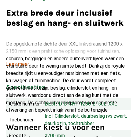
Extra brede deur inclusief
beslag en hang- en sluitwerk
De opgeklampte dichte deur XXL linksdraaiend 1200 x
2150 mm is een praktische oplossing voor tuinhuizen,
schuren, bergingen en andere buitenverblijven waar een
Lees meer
standaard deur te weinig ruimte biedt. Dankzij de royale
breedte rijdt u eenvoudiger naar binnen met een fiets,
kruiwagen of tuinmachine. De deur wordt compleet
Specificaties
geleverd met kozijn, beslag, cilinderslot en hang- en
sluitwerk, waardoor u direct aan de slag kunt met de
montage. De dichte uitvoering zorgt voor een nette
Artikelnummer
DEUR-D-DICHT-1200-2150L-XXL
afwerking en beperkt inkijk vanaf de buitenzijde.
Incl. Cilinderslot, deurbeslag rvs zwart, 
Toebehoren
deurkozijn, tochtrubber
Wanneer kiest u voor een
Breedte
1200 mm