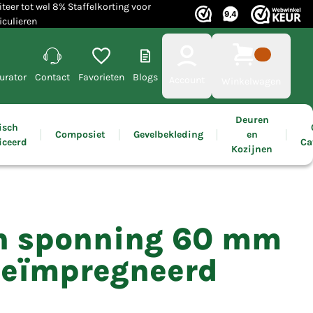
iteer tot wel 8% Staffelkorting voor
iculieren
urator
Contact
Favorieten
Blogs
Account
Winkelwagen
Deuren
isch
Composiet
Gevelbekleding
en
iceerd
Ca
Kozijnen
en sponning 60 mm
geïmpregneerd