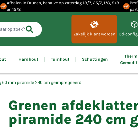
Afhalen in Drunen, behalve op zaterdag 18/7, 25/7, 1/8, 8/8
Prof
en 15/8
part
Zakelijk klant worden
3d-config
Therm
out
Hardhout
Tuinhout
Schuttingen
Gemodif
ng 60 mm piramide 240 cm geïmpregneerd
Grenen afdeklatt
piramide 240 cm 