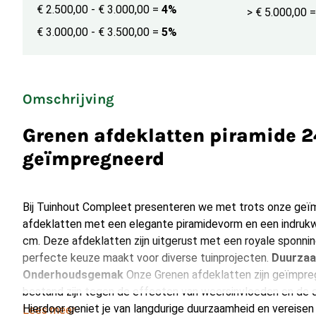
€ 2.500,00 - € 3.000,00
=
4%
> € 5.000,00
=
€ 3.000,00 - € 3.500,00
=
5%
Omschrijving
Grenen afdeklatten piramide 
geïmpregneerd
Bij Tuinhout Compleet presenteren we met trots onze ge
afdeklatten met een elegante piramidevorm en een indruk
cm. Deze afdeklatten zijn uitgerust met een royale sponni
perfecte keuze maakt voor diverse tuinprojecten.
Duurzaa
Onderhoudsgemak
Onze Grenen afdeklatten zijn geïmpre
bestand zijn tegen de effecten van weersinvloeden en de d
Hierdoor geniet je van langdurige duurzaamheid en vereisen
Lees meer