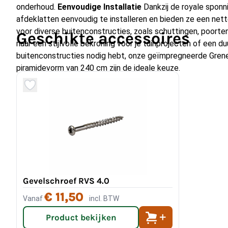
onderhoud.
Eenvoudige Installatie
Dankzij de royale sponn
afdeklatten eenvoudig te installeren en bieden ze een net
voor diverse buitenconstructies, zoals schuttingen, poorten
Geschikte accessoires
naar een stijlvolle bekroning voor je tuinprojecten of een d
buitenconstructies nodig hebt, onze geïmpregneerde Gren
piramidevorm van 240 cm zijn de ideale keuze.
Gevelschroef RVS 4.0
€ 11,50
Vanaf
incl. BTW
Product bekijken