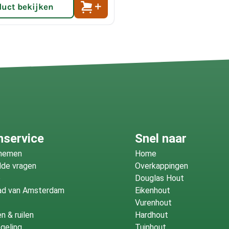
duct bekijken
nservice
Snel naar
fnemen
Home
lde vragen
Overkappingen
o
Douglas Hout
ad van Amsterdam
Eikenhout
Vurenhout
n & ruilen
Hardhout
geling
Tuinhout