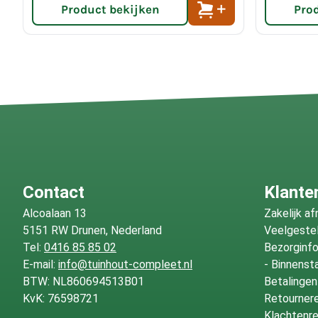
Product bekijken
Pro
Contact
Klante
Alcoalaan 13
Zakelijk a
5151 RW Drunen, Nederland
Veelgeste
Tel:
0416 85 85 02
Bezorginf
E-mail:
info@tuinhout-compleet.nl
-
Binnenst
BTW: NL860694513B01
Betalingen
KvK: 76598721
Retournere
Klachtenre