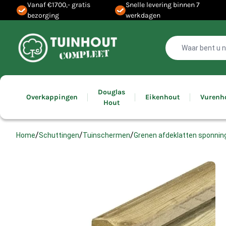
Vanaf €1700,- gratis
Snelle levering binnen 7
bezorging
werkdagen
Douglas
Overkappingen
Eikenhout
Vurenh
Hout
/
/
/
Grenen afdeklatten sponni
Home
Schuttingen
Tuinschermen