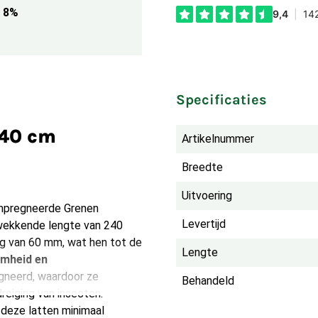
8%
Specificaties
240 cm
Artikelnummer
Breedte
Uitvoering
ïmpregneerde Grenen
Levertijd
wekkende lengte van 240
ng van 60 mm, wat hen tot de
Lengte
mheid en
gneerd, waardoor ze
Behandeld
reiging van insecten.
 deze latten minimaal