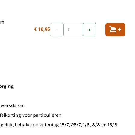
cm
€ 10,95
-
+
Toevoeg
zorging
7 werkdagen
felkorting voor particulieren
elijk, behalve op zaterdag 18/7, 25/7, 1/8, 8/8 en 15/8