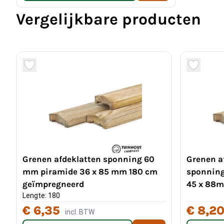
Vergelijkbare producten
Grenen afdeklatten sponning 60
Grenen a
mm piramide 36 x 85 mm 180 cm
sponning
geïmpregneerd
45 x 88
Lengte: 180
€ 6,35
€ 8,2
incl. BTW