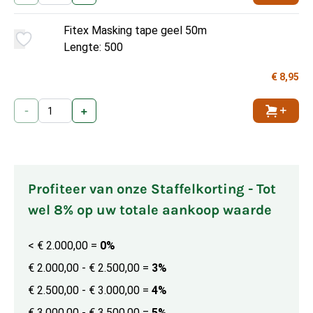
Fitex Masking tape geel 50m
Lengte: 500
€ 8,95
-
+
Toevoe
Profiteer van onze Staffelkorting - Tot
wel 8% op uw totale aankoop waarde
< € 2.000,00
=
0%
€ 2.000,00 - € 2.500,00
=
3%
€ 2.500,00 - € 3.000,00
=
4%
€ 3.000,00 - € 3.500,00
=
5%