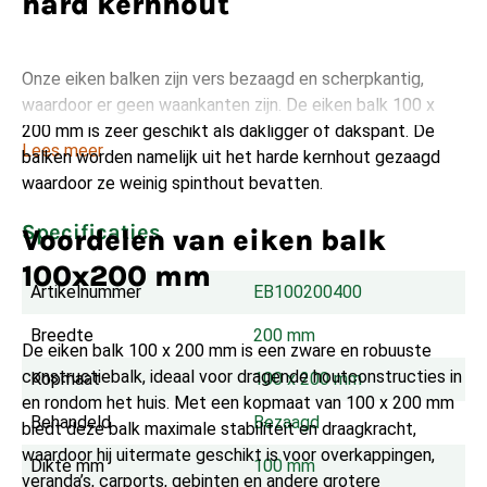
hard kernhout
Onze eiken balken zijn vers bezaagd en scherpkantig,
waardoor er geen waankanten zijn. De eiken balk 100 x
200 mm is zeer geschikt als dakligger of dakspant. De
Lees meer
balken worden namelijk uit het harde kernhout gezaagd
waardoor ze weinig spinthout bevatten.
Specificaties
Voordelen van eiken balk
100x200 mm
Artikelnummer
EB100200400
Breedte
200 mm
De eiken balk 100 x 200 mm is een zware en robuuste
constructiebalk, ideaal voor dragende houtconstructies in
Kopmaat
100 x 200 mm
en rondom het huis. Met een kopmaat van 100 x 200 mm
Behandeld
Bezaagd
biedt deze balk maximale stabiliteit en draagkracht,
waardoor hij uitermate geschikt is voor overkappingen,
Dikte mm
100 mm
veranda’s, carports, gebinten en andere grotere