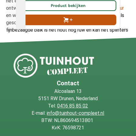
het eikenhout kunt u verwijderen met zogenaamd
Product bekijken
ontweringswater, dit maakt u met behulp van
Oxaalzuur
en water. De eiken balken worden zowel fijnbezaagd als
geschaafd aangeboden. Wanneer u kiest voor de
fijnbezaagde balk is het hout nog ruw en kan het splinters
bevatten. Kiest u voor de geschaafde balk? Het hout is
dan gladgeschaafd en op deze manier vrijgemaakt van
splinters. Wegens schaafverlies komt de kopmaat van de
geschaafde balk uit op 90 x 190 mm.
Overspanning:
de maximale overspanning van deze balk
is 4 meter. Welke maat balk u nodig heeft voor uw
Contact
overspanning rekent u eenvoudig uit: bepaal de te
Alcoalaan 13
overspannen afstand in millimeter, deel deze waarde
5151 RW Drunen, Nederland
vervolgens door het getal 20. Het getal dat overblijft is
Tel:
0416 85 85 02
de hoogte van de balk die u aanschaft in millimeter.
E-mail:
info@tuinhout-compleet.nl
(Voorbeeld: 4000 mm : 20 = 200 mm balkhoogte)
Tip:
BTW: NL860694513B01
Wilt u de eiken balken een langere levensduur geven? Kies
KvK: 76598721
er dan voor om deze te behandelen met
Remmers