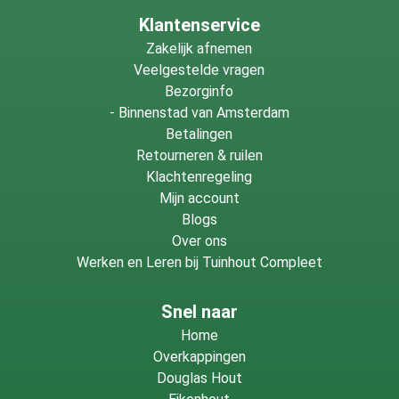
Houtbeits Long Life UV
,
Remmers HK-lazuur kleurloos
of
Klantenservice
Remmers HK-lazuur licht eiken
. Als u de eiken balken wilt
Zakelijk afnemen
laten zagen rekenen wij per zaaghandeling €2,50.
Veelgestelde vragen
Bezorginfo
-
Binnenstad van Amsterdam
Betalingen
Retourneren & ruilen
Klachtenregeling
Mijn account
Blogs
Over ons
Werken en Leren bij Tuinhout Compleet
Snel naar
Home
Overkappingen
Douglas Hout