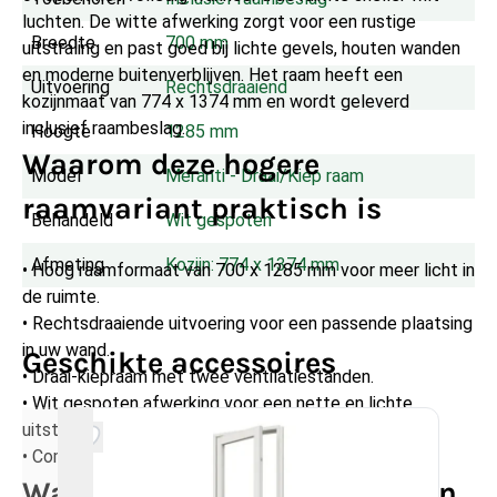
luchten. De witte afwerking zorgt voor een rustige
Breedte
700 mm
uitstraling en past goed bij lichte gevels, houten wanden
en moderne buitenverblijven. Het raam heeft een
Uitvoering
Rechtsdraaiend
kozijnmaat van 774 x 1374 mm en wordt geleverd
inclusief raambeslag.
Hoogte
1285 mm
Waarom deze hogere
Model
Meranti - Draai/Kiep raam
raamvariant praktisch is
Behandeld
Wit gespoten
Afmeting
Kozijn: 774 x 1374 mm
• Hoog raamformaat van 700 x 1285 mm voor meer licht in
de ruimte.
• Rechtsdraaiende uitvoering voor een passende plaatsing
in uw wand.
Geschikte accessoires
• Draai-kiepraam met twee ventilatiestanden.
• Wit gespoten afwerking voor een nette en lichte
uitstraling.
• Compleet geleverd met raambeslag voor montage.
Waar gebruikt u een raam van