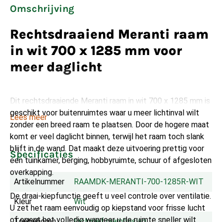
Omschrijving
Rechtsdraaiend Meranti raam
in wit 700 x 1285 mm voor
meer daglicht
Dit rechtsdraaiende Meranti raam in wit 700 x 1285 mm is
geschikt voor buitenruimtes waar u meer lichtinval wilt
Lees meer
zonder een breed raam te plaatsen. Door de hogere maat
komt er veel daglicht binnen, terwijl het raam toch slank
blijft in de wand. Dat maakt deze uitvoering prettig voor
Specificaties
een tuinkamer, berging, hobbyruimte, schuur of afgesloten
overkapping.
Artikelnummer
RAAMDK-MERANTI-700-1285R-WIT
De draai-kiepfunctie geeft u veel controle over ventilatie.
Kleur
Wit
U zet het raam eenvoudig op kiepstand voor frisse lucht
of opent het volledig wanneer u de ruimte sneller wilt
Toebehoren
Inclusief raambeslag