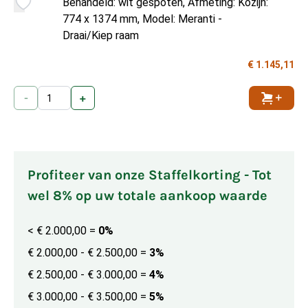
Behandeld: wit gespoten, Afmeting: Kozijn:
774 x 1374 mm, Model: Meranti -
Draai/Kiep raam
€ 1.145,11
-
+
Toevoe
Profiteer van onze Staffelkorting - Tot
wel 8% op uw totale aankoop waarde
< € 2.000,00
=
0%
€ 2.000,00 - € 2.500,00
=
3%
€ 2.500,00 - € 3.000,00
=
4%
€ 3.000,00 - € 3.500,00
=
5%