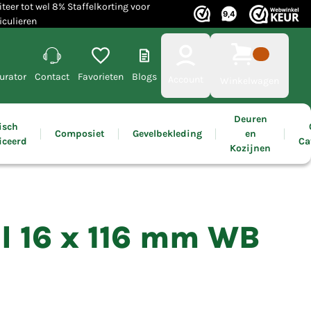
iteer tot wel 8% Staffelkorting voor
iculieren
urator
Contact
Favorieten
Blogs
Account
Winkelwagen
Deuren
isch
Composiet
Gevelbekleding
en
iceerd
Ca
Kozijnen
l 16 x 116 mm WB