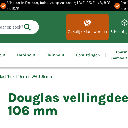
Afhalen in Drunen, behalve op zaterdag 18/7, 25/7, 1/8, 8/8
Prof
en 15/8
part
Zakelijk klant worden
3d-config
Therm
out
Hardhout
Tuinhout
Schuttingen
Gemodif
gdeel 16 x 116 mm WB 106 mm
Douglas vellingdee
106 mm