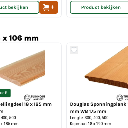
uct bekijken
Product bekijken
t ze ideaal maakt voor
ingen waar een fijne,
6 x 106 mm
k?
de weersomstandigheden en
lazuur is niet verplicht,
ke kleur langer te behouden
uct!
at. De planken zijn voorzien
ellingdeel 18 x 185 mm
Douglas Sponningplank 1
n elkaar schuiven en hebben
mm
mm WB 175 mm
. De vellingdelen zijn
 400, 500
Lengte: 300, 400, 500
lanken hebben een dikte van
 x 185 mm
Kopmaat 18 x 190 mm
eedte van 106 mm. Besluit u