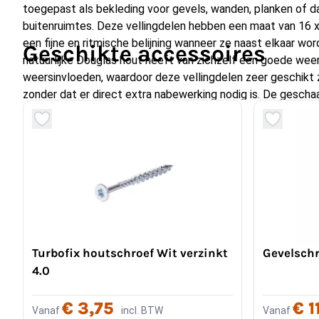
toegepast als bekleding voor gevels, wanden, planken of da
buitenruimtes. Deze vellingdelen hebben een maat van 16 
een fijne en ritmische belijning wanneer ze naast elkaar w
Geschikte accessoires
natuurlijke Douglas hout heeft van zichzelf een goede we
weersinvloeden, waardoor deze vellingdelen zeer geschikt z
zonder dat er direct extra nabewerking nodig is. De gescha
een glad oppervlak dat eenvoudig te verwerken is en een ve
Dankzij de rechte profielen en de consistente maatvoering z
16 x 106 mm toepasbaar in uiteenlopende tuin‑ en bouwpro
gevelbekleding, buitenwanden en overkappingen. De warme h
geven een karaktervolle uitstraling aan je project, die met de
patina kan ontwikkelen onder invloed van zonlicht en neersl
op de sterkte of duurzaamheid van het hout, maar kan de
met een beits of lazuur als kleurbehoud belangrijk is.
Turbofix houtschroef Wit verzinkt
Gevelschr
Hoe groot zijn douglas velling 
4.0
mm en waarvoor worden ze geb
€ 3,75
€ 1
Vanaf
incl. BTW
Vanaf