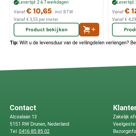
Levertijd: 2 à 7 werkdagen
Levertijd
om op de planken
EPDM
te bevestigen, dan adviseren wij u
€ 10,65
€ 1
Vanaf
incl. BTW
Vanaf
gordingen of de balklaag te schroeven met
Turbofix 4.0x40
Vanaf
€ 3,55
per meter
Vanaf
€ 4,2
Douglas panlatten
voor ventilatie en daarna bevestigt u
un
het EPDM bevestigd. Voor 1m² kunt u 9,5 strekkende meter
Product bekijken
Prod
Tip:
Wilt u de levensduur van de vellingdelen verlengen? 
Remmers HK-lazuur. Remmers HK-lazuur beschermt tegen 
schimmelvorming, houtrot en insecten en is verkrijgbaar in 
kleurloos
en
HK-lazuur douglas
Contact
Klante
Alcoalaan 13
Zakelijk a
5151 RW Drunen, Nederland
Veelgeste
Tel:
0416 85 85 02
Bezorginf