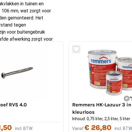
kvlakken in tuinen en
x 106 mm, wat zorgt voor
orden gemonteerd. Het
erstand tegen
ijn voor buitengebruik
afde afwerking zorgt voor
rzorgde uitstraling geeft.
ijn de douglas velling delen
jecten, zoals tuinschermen,
outkleur en natuurlijke nerf
 tijd een natuurlijke grijze
ag. Dit heeft geen invloed
sgewenst worden vertraagd
oef RVS 4.0
Remmers HK-Lazuur 3 in 
delen 16 x 106
kleurloos
Inhoud: 0,75 liter, 2,5 liter, 5 liter
ruikt?
1,50
€ 26,80
incl. BTW
Vanaf
incl. BTW