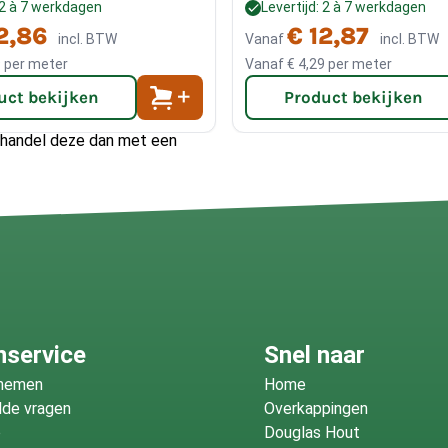
: 2 à 7 werkdagen
Levertijd: 2 à 7 werkdagen
 om de vellingdelen op
2,86
€ 12,87
incl. BTW
Vanaf
incl. BTW
schroeven. Hierop plaatst u
9
per meter
Vanaf
€ 4,29
per meter
derlayment platen
waarop u
 vellingplank aanhouden.
uct bekijken
Product bekijken
Behandel deze dan met een
onder andere
bijvoorbeeld
HK-lazuur
nservice
Snel naar
fnemen
Home
lde vragen
Overkappingen
o
Douglas Hout