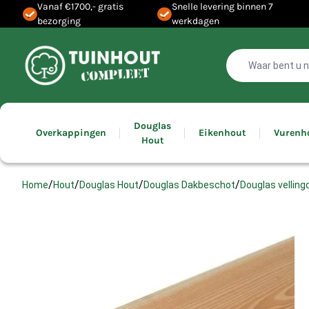
Vanaf €1700,- gratis
Snelle levering binnen 7
bezorging
werkdagen
Douglas
Overkappingen
Eikenhout
Vurenh
Hout
/
/
/
/
Douglas vellin
Home
Hout
Douglas Hout
Douglas Dakbeschot