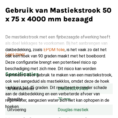
Gebruik van Mastiekstrook 50
x 75 x 4000 mm bezaagd
De mastiekstrook met een fijnbezaagde afwerking heeft
als doel lekkages te voorkomen. Bij het aanbrengen van
dakbedekking, zoals
EPDM folie
, is het vaak zo dat het
Lees meer
dak een hoek van 90 graden maakt met het boeiboord.
Deze configuratie brengt een potentieel risico op
beschadiging met zich mee. Dit risico kan worden
Specificaties
verminderd door gebruik te maken van een mastiekstrook,
ook wel aangeduid als mastiekklos, omdat deze de hoek
verkleint tot 45 graden. Dit resulteert in minder schade
Artikelnummer
DMS050075400
aan de dakbedekking en een verbeterde afvoer van
Breedte
70 mm
regenwater, aangezien water zich niet kan ophopen in de
hoeken.
Uitvoering
Douglas mastiek