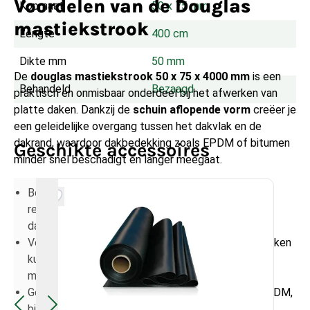
Voordelen van de Douglas
Kopmaat
50 x 75 mm
mastiekstrook
Lengte
400 cm
Dikte mm
50 mm
De
douglas mastiekstrook 50 x 75 x 4000 mm
is een
Behandeld
Bezaagd
praktisch en onmisbaar onderdeel bij het afwerken van
platte daken. Dankzij de
schuin aflopende vorm
creëer je
een geleidelijke overgang tussen het dakvlak en de
dakrand, waardoor dakbedekking zoals EPDM of bitumen
Geschikte accessoires
minder snel beschadigt en langer meegaat.
Betere afwatering: de schuine hoek voorkomt dat
regenwater in de hoek blijft staan en minimaliseert
daardoor risico op lekkages.
Vermindert schade aan dakbedekking: scherpe hoeken
kunnen dakbedekking laten scheuren; met deze
mastiekklos is dat risico veel kleiner.
Geschikt voor verschillende daktypes: ideaal bij EPDM,
bitumen, PVC of andere dakbedekkingen.