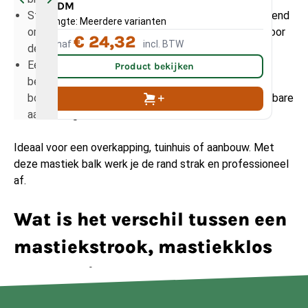
EPDM
Sterke en duurzame houtkeuze: Douglas staat bekend
Ge
Lengte: Meerdere varianten
om zijn weersbestendigheid en robuustheid, waardoor
€ 24,32
Vanaf
incl. BTW
Va
de mastiekstrook lang mee kan gaan.
Eenvoudig te bevestigen: met de juiste
Product bekijken
bevestigingsmaterialen vast te leggen tegen
boeiboord of dakrand voor een stevige en betrouwbare
aansluiting.
Ideaal voor een overkapping, tuinhuis of aanbouw. Met
deze mastiek balk werk je de rand strak en professioneel
af.
Wat is het verschil tussen een
mastiekstrook, mastiekklos
en mastiek balk?