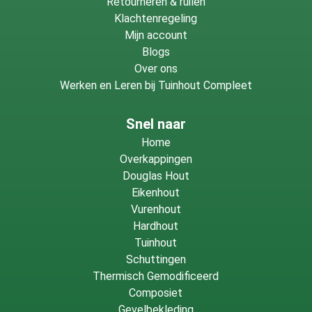
Retourneren & ruilen
dakbedekking?
Klachtenregeling
Mijn account
Blogs
Bij het monteren van een mastiekstrook tegen het
Over ons
boeiboord:
Werken en Leren bij Tuinhout Compleet
Zorg dat de strook stevig vastzit tegen de onderbouw
Snel naar
en boeiboord voordat je dakbedekking aanbrengt.
Home
De schuine kant moet richting het dakvlak wijzen zodat
Overkappingen
dakbedekking vloeiend overgaat van vlak naar rand.
Douglas Hout
Gebruik roestvaststalen schroeven of
Eikenhout
constructiebouten die geschikt zijn voor houten
Vurenhout
toepassingen om de strook stevig te bevestigen.
Hardhout
Controleer of er geen scherpe randen blijven waar de
Tuinhout
dakbedekking door kan slijten. Goede montage zorgt
Schuttingen
voor een duurzame en waterdichte aansluiting.
Thermisch Gemodificeerd
Composiet
Gevelbekleding