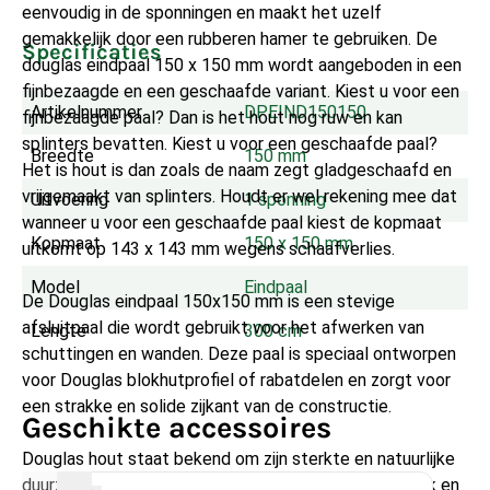
eenvoudig in de sponningen en maakt het uzelf
gemakkelijk door een rubberen hamer te gebruiken. De
Specificaties
douglas eindpaal 150 x 150 mm wordt aangeboden in een
fijnbezaagde en een geschaafde variant. Kiest u voor een
Artikelnummer
DPEIND150150
fijnbezaagde paal? Dan is het hout nog ruw en kan
splinters bevatten. Kiest u voor een geschaafde paal?
Breedte
150 mm
Het is hout is dan zoals de naam zegt gladgeschaafd en
vrijgemaakt van splinters. Houdt er wel rekening mee dat
Uitvoering
1 sponning
wanneer u voor een geschaafde paal kiest de kopmaat
Kopmaat
150 x 150 mm
uitkomt op 143 x 143 mm wegens schaafverlies.
Model
Eindpaal
De Douglas eindpaal 150x150 mm is een stevige
afsluitpaal die wordt gebruikt voor het afwerken van
Lengte
300 cm
schuttingen en wanden. Deze paal is speciaal ontworpen
voor Douglas blokhutprofiel of rabatdelen en zorgt voor
een strakke en solide zijkant van de constructie.
Geschikte accessoires
Douglas hout staat bekend om zijn sterkte en natuurlijke
duurzaamheid. Het is zeer geschikt voor buitengebruik en