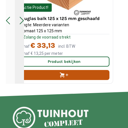
Actie Product!
A
Douglas balk 125 x 125 mm geschaafd
Do
Lengte: Meerdere varianten
Len
Kopmaat 125 x 125 mm
Kop
Zolang de voorraad strekt
Z
€ 33,13
Vanaf
incl. BTW
Va
Vanaf
€ 13,25
per meter
Va
Product bekijken