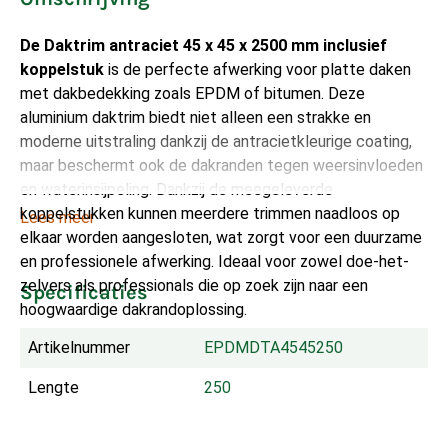
De Daktrim antraciet 45 x 45 x 2500 mm inclusief
koppelstuk
is de perfecte afwerking voor platte daken
met dakbedekking zoals EPDM of bitumen. Deze
aluminium daktrim biedt niet alleen een strakke en
moderne uitstraling dankzij de antracietkleurige coating,
maar beschermt ook de dakranden tegen weersinvloeden
en waterinsijpeling. Dankzij de meegeleverde
koppelstukken kunnen meerdere trimmen naadloos op
Lees meer
elkaar worden aangesloten, wat zorgt voor een duurzame
en professionele afwerking. Ideaal voor zowel doe-het-
zelvers als professionals die op zoek zijn naar een
Specificaties
hoogwaardige dakrandoplossing.
Artikelnummer
EPDMDTA4545250
Lengte
250