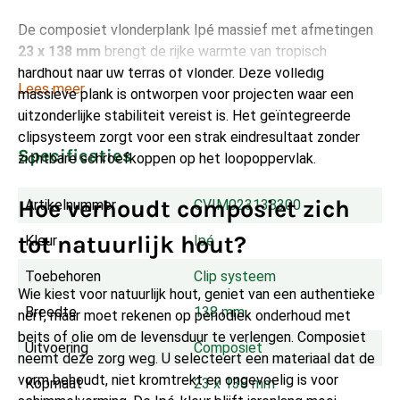
De composiet vlonderplank Ipé massief met afmetingen
23 x 138 mm
brengt de rijke warmte van tropisch
hardhout naar uw terras of vlonder. Deze volledig
Lees meer
massieve plank is ontworpen voor projecten waar een
uitzonderlijke stabiliteit vereist is. Het geïntegreerde
clipsysteem zorgt voor een strak eindresultaat zonder
Specificaties
zichtbare schroefkoppen op het loopoppervlak.
Hoe verhoudt composiet zich
Artikelnummer
CVIM023138300
tot natuurlijk hout?
Kleur
Ipé
Toebehoren
Clip systeem
Wie kiest voor natuurlijk hout, geniet van een authentieke
Breedte
138 mm
nerf, maar moet rekenen op periodiek onderhoud met
beits of olie om de levensduur te verlengen. Composiet
Uitvoering
Composiet
neemt deze zorg weg. U selecteert een materiaal dat de
vorm behoudt, niet kromtrekt en ongevoelig is voor
Kopmaat
23 x 138 mm