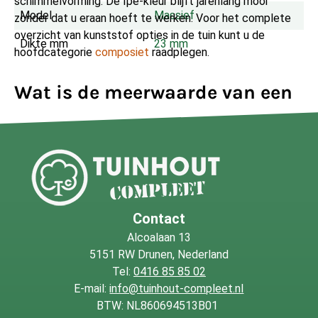
schimmelvorming. De Ipé-kleur blijft jarenlang mooi
Model
Massief
zonder dat u eraan hoeft te werken. Voor het complete
overzicht van kunststof opties in de tuin kunt u de
Dikte mm
23 mm
hoofdcategorie
composiet
raadplegen.
Wat is de meerwaarde van een
massieve uitvoering?
Bij de keuze van een terrasplank speelt de belasting een
doorslaggevende rol. Een massieve opbouw vangt
extreme puntbelastingen beter op dan holle of semi-
massieve varianten. Denk hierbij aan zware bloempotten,
Contact
tuinmeubelen of een buitenkeuken. De doorlopende kern
Alcoalaan 13
draagt bij aan een langer behoud van vorm en vlakheid,
5151 RW Drunen, Nederland
wat essentieel is bij de temperatuurschommelingen van
Tel:
0416 85 85 02
het Nederlandse klimaat. Wilt u naast een terras ook
E-mail:
info@tuinhout-compleet.nl
andere projecten in de tuin aanpakken? Bekijk dan de
BTW: NL860694513B01
mogelijkheden met
composiet profielplanken
.