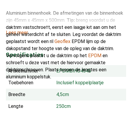
Aluminium binnenhoek. De afmetingen van de binnenhoek
zijn 45mm x 45mm x 500mm.
Tip:
breng voordat u de
daktrim vastschroeft, eerst een laagje kit aan om het
Lees meer
geheel waterdicht af te sluiten. Leg voordat de daktrim
geplaatst wordt een ril
Geoflex
EPDM lijm op de
dakopstand ter hoogte van de opleg van de daktrim.
Specificaties
Vervolgens plaatst u de daktrim op het
EPDM
en
schroeft u deze vast met de hiervoor gemaakte
daktrimschroeven. Plaats tussen de lengtes een
Artikelnummer
EPDMBIHO4545
aluminium koppelstuk.
Toebehoren
Inclusief koppelplaatje
Breedte
4,5cm
Lengte
250cm