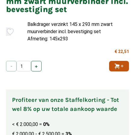
mm zwart muurverbinder incl.
bevestiging set
Balkdrager verzinkt 145 x 293 mm zwart
muurverbinder incl. bevestiging set
Afmeting: 145x293
€ 22,51
-
+
Toevoe
Profiteer van onze Staffelkorting - Tot
wel 8% op uw totale aankoop waarde
< € 2.000,00
=
0%
€ 2.000,00 - € 2.500,00
=
3%