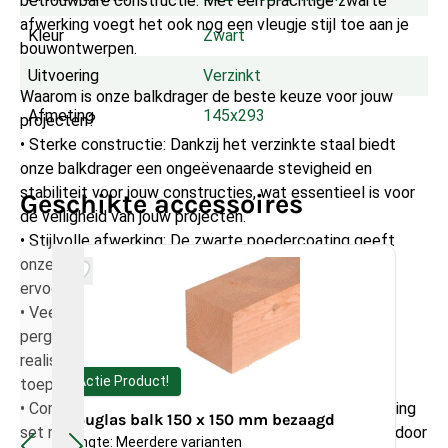
betrouwbare constructie. Met een prachtige zwarte
afwerking voegt het ook nog een vleugje stijl toe aan je
Kleur
Zwart
bouwontwerpen.
Uitvoering
Verzinkt
Waarom is onze balkdrager de beste keuze voor jouw
Afmeting
145x293
projecten?
• Sterke constructie: Dankzij het verzinkte staal biedt
onze balkdrager een ongeëvenaarde stevigheid en
stabiliteit voor jouw constructies, wat essentieel is voor
Geschikte accessoires
de veiligheid van jouw projecten.
• Stijlvolle afwerking: De zwarte poedercoating geeft
onze balkdrager een eigentijdse uitstraling en zorgt
ervoor dat deze naadloos past bij diverse bouwstijlen.
• Veelzijdige toepassingen: Of je nu een overkapping,
pergola, carport, of een ander constructieproject wilt
realiseren, onze balkdrager is geschikt voor diverse
Actie Product!
A
toepassingen.
• Complete bevestiging set: De bijgeleverde bevestiging
Douglas balk 150 x 150 mm bezaagd
Do
set maakt de installatie een fluitje van een cent, waardoor
Lengte: Meerdere varianten
Len