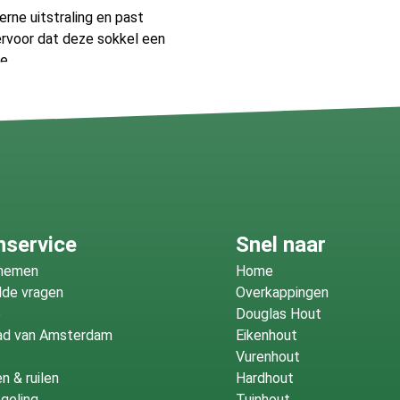
rne uitstraling en past
 ervoor dat deze sokkel een
e.
 het ontbreken van een
adloze look. Bovendien biedt
ratieve elementen veilig en
 minimaal onderhoud.
behoudt zijn schoonheid
nservice
Snel naar
n over verkleuring of
fnemen
Home
lde vragen
Overkappingen
o
Douglas Hout
it en klanttevredenheid.
ad van Amsterdam
Eikenhout
rgvuldig vervaardigd om te
Vurenhout
t u een product van
n & ruilen
Hardhout
geling
Tuinhout