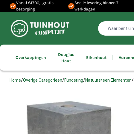
Vanaf €1700,- gratis
Snelle levering binnen 7
bezorging
werkdagen
Douglas
Overkappingen
Eikenhout
Vurenh
Hout
/
/
/
/
Home
Overige Categorieën
Fundering
Natuursteen Elementen