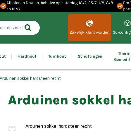
Afhalen in Drunen, behalve op zaterdag 18/7, 25/7, 1/8, 8/8
Prof
en 15/8
part
Zakelijk klant worden
3d-config
Therm
out
Hardhout
Tuinhout
Schuttingen
Gemodif
Arduinen sokkel hardsteen recht
Arduinen sokkel h
Arduinen sokkel hardsteen recht