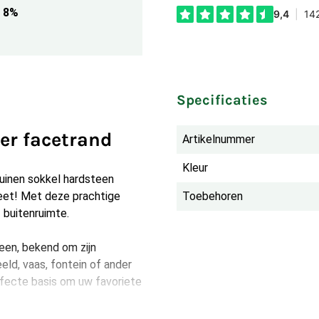
8%
Specificaties
er facetrand
Artikelnummer
Kleur
uinen sokkel hardsteen
leet! Met deze prachtige
Toebehoren
 buitenruimte.
een, bekend om zijn
eld, vaas, fontein of ander
rfecte basis om uw favoriete