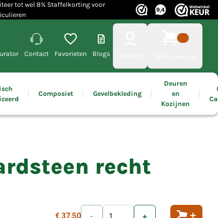
iteer tot wel 8% Staffelkorting voor
iculieren
urator
Contact
Favorieten
Blogs
Account
Winkelwagen
Deuren
isch
Composiet
Gevelbekleding
en
iceerd
Ca
Kozijnen
ardsteen recht
€ 37,50
-
+