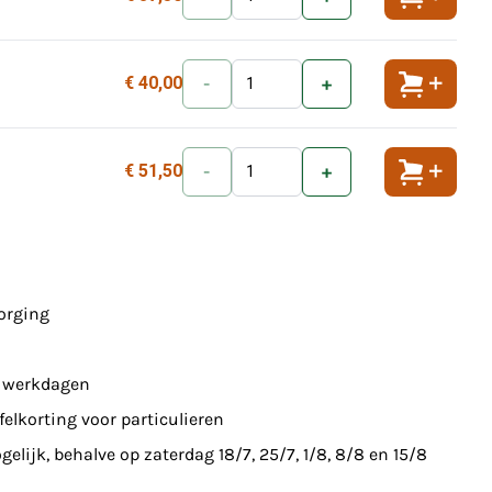
Toevoeg
€ 40,00
-
+
Toevoeg
€ 51,50
-
+
Toevoeg
zorging
7 werkdagen
felkorting voor particulieren
elijk, behalve op zaterdag 18/7, 25/7, 1/8, 8/8 en 15/8