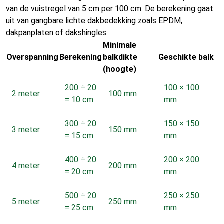
van de vuistregel van 5 cm per 100 cm. De berekening gaat
uit van gangbare lichte dakbedekking zoals EPDM,
dakpanplaten of dakshingles.
Minimale
Overspanning
Berekening
balkdikte
Geschikte balk
(hoogte)
200 ÷ 20
100 × 100
2 meter
100 mm
= 10 cm
mm
300 ÷ 20
150 × 150
3 meter
150 mm
= 15 cm
mm
400 ÷ 20
200 × 200
4 meter
200 mm
= 20 cm
mm
500 ÷ 20
250 × 250
5 meter
250 mm
= 25 cm
mm